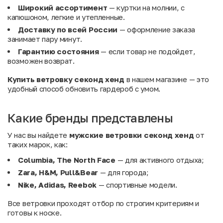
Широкий ассортимент
— куртки на молнии, с
капюшоном, легкие и утепленные.
Доставку по всей России
— оформление заказа
занимает пару минут.
Гарантию состояния
— если товар не подойдет,
возможен возврат.
Купить ветровку секонд хенд
в нашем магазине — это
удобный способ обновить гардероб с умом.
Какие бренды представлены
У нас вы найдете
мужские ветровки секонд хенд
от
таких марок, как:
Columbia, The North Face
— для активного отдыха;
Zara, H&M, Pull&Bear
— для города;
Nike, Adidas, Reebok
— спортивные модели.
Все ветровки проходят отбор по строгим критериям и
готовы к носке.