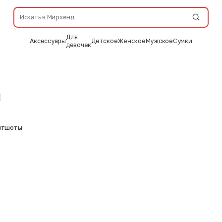
Для
Аксессуары
Детское
Женское
Мужское
Сумки
девочек
а
витшоты