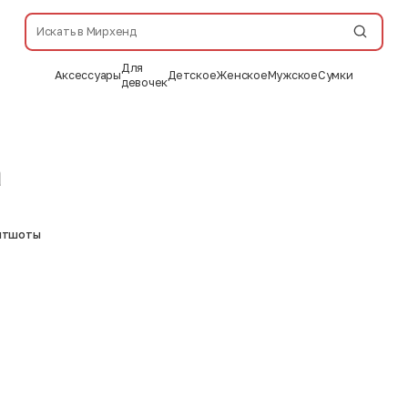
Для
Аксессуары
Детское
Женское
Мужское
Сумки
девочек
а
витшоты