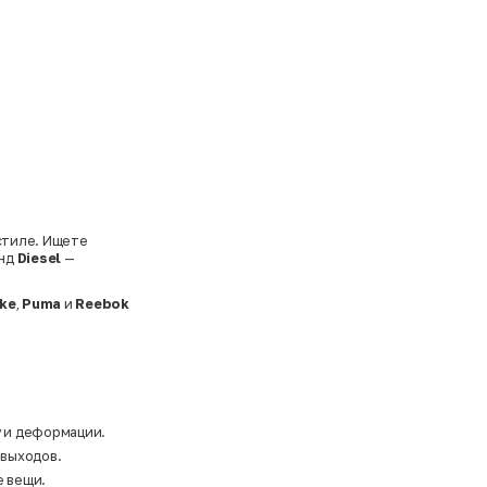
 стиле. Ищете
енд
Diesel
—
ike
,
Puma
и
Reebok
у и деформации.
 выходов.
е вещи.