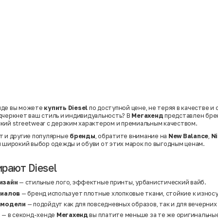
нде вы можете
купить Diesel
по доступной цене, не теряя в качестве и
дчеркнет ваш стиль и индивидуальность? В
Мегахенд
представлен бр
кий streetwear с дерзким характером и премиальным качеством.
т и другие популярные
бренды
, обратите внимание на
New Balance
,
N
н широкий выбор одежды и обуви от этих марок по выгодным ценам.
рают Diesel
изайн
— стильные лого, эффектные принты, урбанистический вайб.
риалов
— бренд использует плотные хлопковые ткани, стойкие к износ
 модели
— подойдут как для повседневных образов, так и для вечерних
а
— в секонд-хенде
Мегахенд
вы платите меньше за те же оригинальны