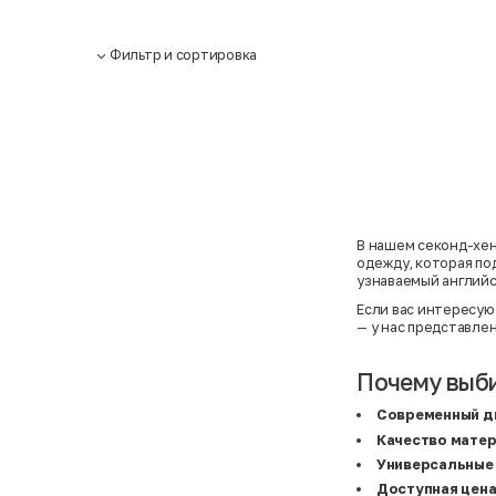
Фильтр и сортировка
В нашем секонд-хе
одежду, которая по
узнаваемый английс
Если вас интересую
— у нас представле
Почему выби
Современный д
Качество мате
Универсальные
Доступная цен