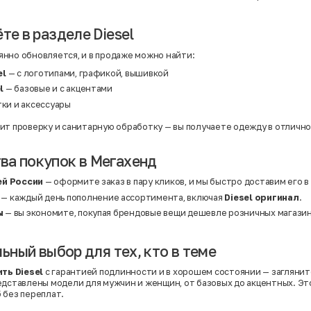
те в разделе Diesel
нно обновляется, и в продаже можно найти:
el
— с логотипами, графикой, вышивкой
l
— базовые и с акцентами
тки и аксессуары
ит проверку и санитарную обработку — вы получаете одежду в отличн
а покупок в Мегахенд
ей России
— оформите заказ в пару кликов, и мы быстро доставим его в
— каждый день пополнение ассортимента, включая
Diesel оригинал
.
ы
— вы экономите, покупая брендовые вещи дешевле розничных магазин
льный выбор для тех, кто в теме
ить Diesel
с гарантией подлинности и в хорошем состоянии — заглянит
редставлены модели для мужчин и женщин, от базовых до акцентных. Э
 без переплат.