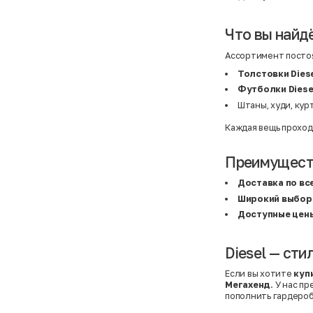
Что вы найдё
Ассортимент постоя
Толстовки Dies
Футболки Diese
Штаны, худи, кур
Каждая вещь проход
Преимуществ
Доставка по вс
Широкий выбор
Доступные цен
Diesel — сти
Если вы хотите
куп
Мегахенд
. У нас п
пополнить гардероб