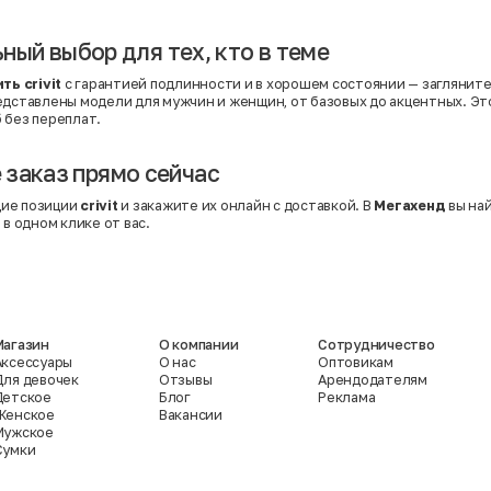
льный выбор для тех, кто в теме
ть crivit
с гарантией подлинности и в хорошем состоянии — загляните
редставлены модели для мужчин и женщин, от базовых до акцентных. Э
 без переплат.
заказ прямо сейчас
ие позиции
crivit
и закажите их онлайн с доставкой. В
Мегахенд
вы най
 в одном клике от вас.
Магазин
О компании
Сотрудничество
Аксессуары
О нас
Оптовикам
Для девочек
Отзывы
Арендодателям
Детское
Блог
Реклама
Женское
Вакансии
Мужское
Сумки