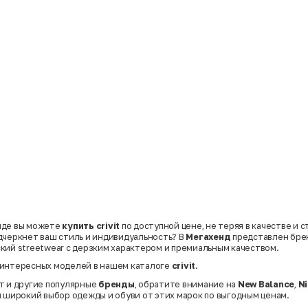
нде вы можете
купить crivit
по доступной цене, не теряя в качестве и 
дчеркнет ваш стиль и индивидуальность? В
Мегахенд
представлен бр
кий streetwear с дерзким характером и премиальным качеством.
 интересных моделей в нашем каталоге
crivit
.
т и другие популярные
бренды
, обратите внимание на
New Balance
,
N
н широкий выбор одежды и обуви от этих марок по выгодным ценам.