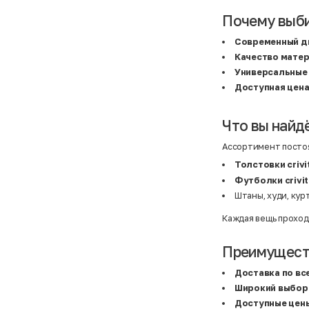
Почему выби
Современный д
Качество мате
Универсальные
Доступная цен
Что вы найдё
Ассортимент постоя
Толстовки crivi
Футболки crivit
Штаны, худи, кур
Каждая вещь проход
Преимуществ
Доставка по вс
Широкий выбор
Доступные цен