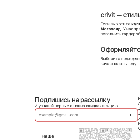
crivit — сти
Если вы хотите
купи
Мегахенд
. У нас п
пополнить гардероб
Оформляйте 
Выберите подходящ
качество и выгоду —
Подпишись на рассылку
И узнавай первым о новых скидках и акциях.
Наше