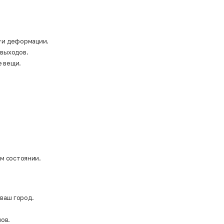
у и деформации.
 выходов.
е вещи.
ом состоянии.
 ваш город.
ов.