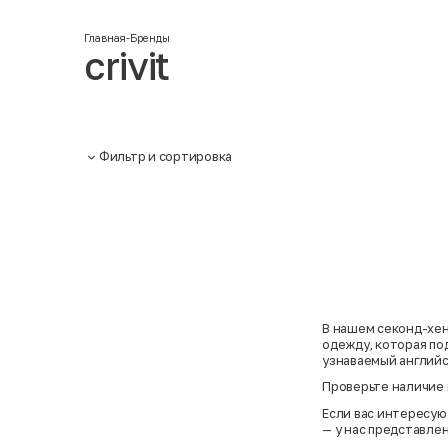
Главная
-
Бренды
crivit
Фильтр и сортировка
В нашем секонд-хе
одежду, которая по
узнаваемый английс
Проверьте наличие
Если вас интересую
— у нас представле