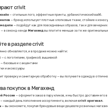
рают crivit
изайн
— стильные лого, эффектные принты, урбанистический вайб.
риалов
— бренд использует плотные хлопковые ткани, стойкие к износ
 модели
— подойдут как для повседневных образов, так и для вечерних
а
— в секонд-хенде
Мегахенд
вы платите меньше за те же оригинальны
те в разделе crivit
нно обновляется, и в продаже можно найти:
t
— с логотипами, графикой, вышивкой
— базовые и с акцентами
тки и аксессуары
ит проверку и санитарную обработку — вы получаете одежду в отличн
а покупок в Мегахенд
ей России
— оформите заказ в пару кликов, и мы быстро доставим его в
— каждый день пополнение ассортимента, включая
crivit оригинал
.
ы
— вы экономите, покупая брендовые вещи дешевле розничных магазин