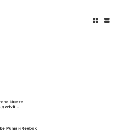
стиле. Ищете
енд
crivit
—
ike
,
Puma
и
Reebok