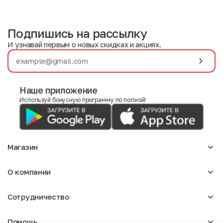
Подпишись на рассылку
И узнавай первым о новых скидках и акциях.
Наше приложение
Используй бонусную программу по полной!
Магазин
Аксессуары
О компании
Для девочек
Детское
О нас
Женское
Сотрудничество
Отзывы
Мужское
Блог
Сумки
Оптовикам
Вакансии
Помощь