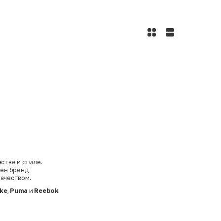
естве и стиле.
ен бренд
качеством.
ike
,
Puma
и
Reebok