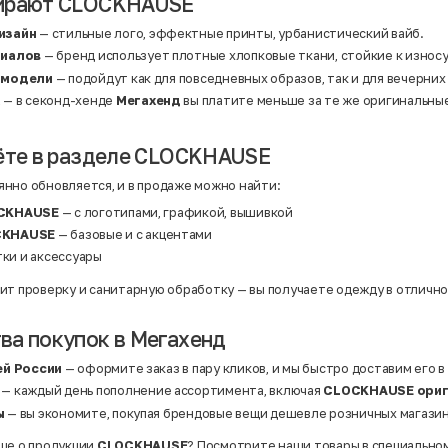
ирают CLOCKHAUSE
изайн
— стильные лого, эффектные принты, урбанистический вайб.
риалов
— бренд использует плотные хлопковые ткани, стойкие к износ
 модели
— подойдут как для повседневных образов, так и для вечерних
а
— в секонд-хенде
Мегахенд
вы платите меньше за те же оригинальны
ёте в разделе CLOCKHAUSE
нно обновляется, и в продаже можно найти:
OCKHAUSE
— с логотипами, графикой, вышивкой
CKHAUSE
— базовые и с акцентами
тки и аксессуары
ит проверку и санитарную обработку — вы получаете одежду в отличн
а покупок в Мегахенд
ей России
— оформите заказ в пару кликов, и мы быстро доставим его в
— каждый день пополнение ассортимента, включая
CLOCKHAUSE ориг
ы
— вы экономите, покупая брендовые вещи дешевле розничных магазин
ше о продукции
CLOCKHAUSE
? Посмотрите наши товары в специально