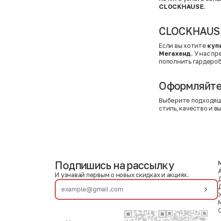
CLOCKHAUSE
.
CLOCKHAUSE 
Если вы хотите
куп
Мегахенд
. У нас п
пополнить гардероб
Оформляйте 
Выберите подходящ
стиль, качество и в
Подпишись на рассылку
И узнавай первым о новых скидках и акциях.