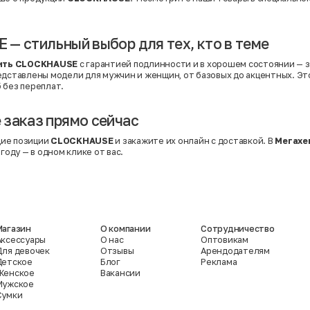
— стильный выбор для тех, кто в теме
ить CLOCKHAUSE
с гарантией подлинности и в хорошем состоянии — з
редставлены модели для мужчин и женщин, от базовых до акцентных. Э
 без переплат.
заказ прямо сейчас
ие позиции
CLOCKHAUSE
и закажите их онлайн с доставкой. В
Мегахе
ыгоду — в одном клике от вас.
Магазин
О компании
Сотрудничество
Аксессуары
О нас
Оптовикам
Для девочек
Отзывы
Арендодателям
Детское
Блог
Реклама
Женское
Вакансии
Мужское
Сумки