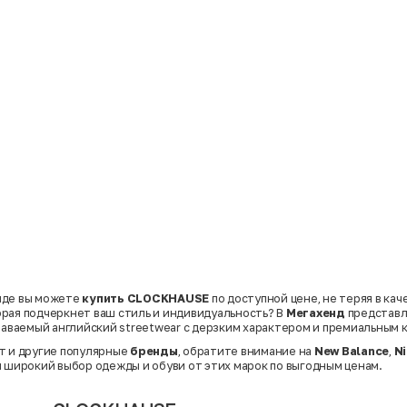
нде вы можете
купить CLOCKHAUSE
по доступной цене, не теряя в кач
рая подчеркнет ваш стиль и индивидуальность? В
Мегахенд
представл
аваемый английский streetwear с дерзким характером и премиальным 
т и другие популярные
бренды
, обратите внимание на
New Balance
,
N
н широкий выбор одежды и обуви от этих марок по выгодным ценам.