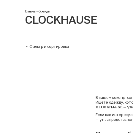
Главная
-
Бренды
CLOCKHAUSE
Фильтр и сортировка
В нашем секонд-хе
Ищете одежду, кото
CLOCKHAUSE
— узн
Если вас интересую
— у нас представле