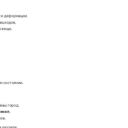
у и деформации.
 выходов.
е вещи.
ом состоянии.
 ваш город.
инал
.
ов.
м разделе