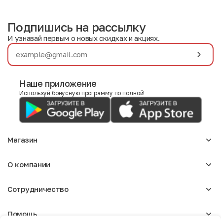
Подпишись на рассылку
И узнавай первым о новых скидках и акциях.
Наше приложение
Используй бонусную программу по полной!
Магазин
Аксессуары
О компании
Для девочек
Детское
О нас
Женское
Сотрудничество
Отзывы
Мужское
Блог
Сумки
Оптовикам
Вакансии
Помощь
Арендодателям