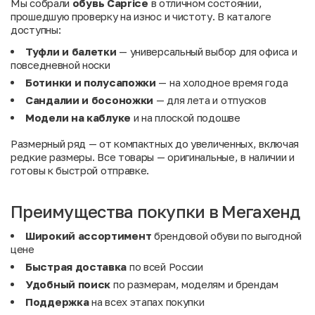
Мы собрали
обувь Caprice
в отличном состоянии,
прошедшую проверку на износ и чистоту. В каталоге
доступны:
Туфли
и
балетки
— универсальный выбор для офиса и
повседневной носки
Ботинки
и
полусапожки
— на холодное время года
Сандалии
и
босоножки
— для лета и отпусков
Модели
на
каблуке
и на плоской подошве
Размерный ряд — от компактных до увеличенных, включая
редкие размеры. Все товары — оригинальные, в наличии и
готовы к быстрой отправке.
Преимущества покупки в Мегахенд
Широкий ассортимент
брендовой обуви по выгодной
цене
Быстрая доставка
по всей России
Удобный поиск
по размерам, моделям и брендам
Поддержка
на всех этапах покупки