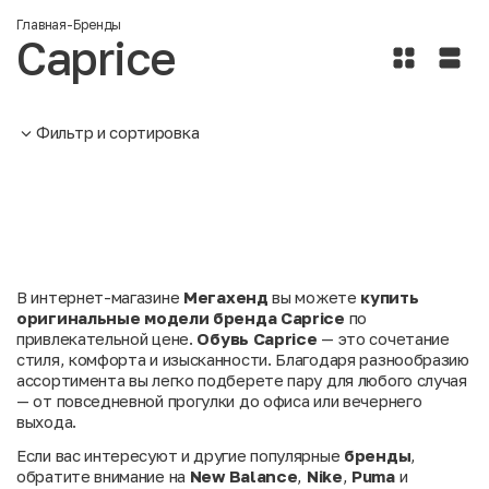
Главная
-
Бренды
Caprice
Фильтр и сортировка
В интернет-магазине
Мегахенд
вы можете
купить
оригинальные
модели бренда
Caprice
по
привлекательной цене.
Обувь Caprice
— это сочетание
стиля, комфорта и изысканности. Благодаря разнообразию
ассортимента вы легко подберете пару для любого случая
— от повседневной прогулки до офиса или вечернего
выхода.
Если вас интересуют и другие популярные
бренды
,
обратите внимание на
New Balance
,
Nike
,
Puma
и