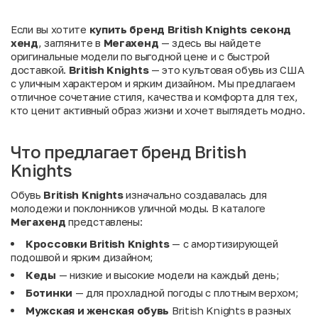
Если вы хотите
купить бренд British Knights секонд
хенд
, загляните в
Мегахенд
— здесь вы найдете
оригинальные модели по выгодной цене и с быстрой
доставкой.
British Knights
— это культовая обувь из США
с уличным характером и ярким дизайном. Мы предлагаем
отличное сочетание стиля, качества и комфорта для тех,
кто ценит активный образ жизни и хочет выглядеть модно.
Что предлагает бренд British
Knights
Обувь
British Knights
изначально создавалась для
молодежи и поклонников уличной моды. В каталоге
Мегахенд
представлены:
Кроссовки British Knights
— с амортизирующей
подошвой и ярким дизайном;
Кеды
— низкие и высокие модели на каждый день;
Ботинки
— для прохладной погоды с плотным верхом;
Мужская и женская обувь
British Knights в разных