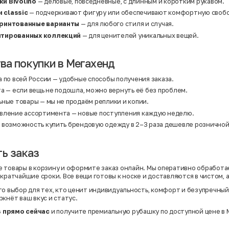
и Bivolino
— деловые, повседневные, с длинным и коротким рукавом.
и classic
— подчеркивают фигуру или обеспечивают комфортную своб
принтованные варианты
— для любого стиля и случая.
итированных коллекций
— для ценителей уникальных вещей.
а покупки в Мегахенд
 по всей России — удобные способы получения заказа.
а — если вещь не подошла, можно вернуть её без проблем.
ьные товары — мы не продаём реплики и копии.
вление ассортимента — новые поступления каждую неделю.
 возможность купить брендовую одежду в 2–3 раза дешевле розничной
ь заказ
 товары в корзину и оформите заказ онлайн. Мы оперативно обработае
 кратчайшие сроки. Все вещи готовы к носке и доставляются в чистом, 
то выбор для тех, кто ценит индивидуальность, комфорт и безупречный
кнёт ваш вкус и статус.
 прямо сейчас
и получите премиальную рубашку по доступной цене в 