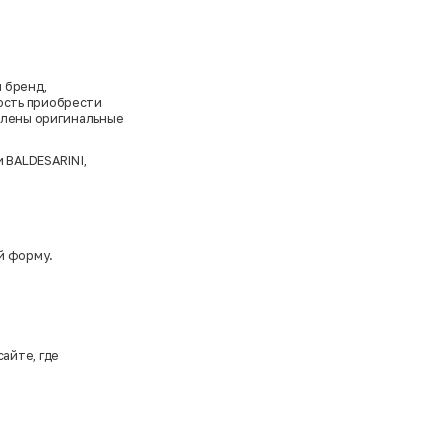
 бренд,
ость приобрести
авлены оригинальные
и
BALDESARINI
,
й форму.
айте, где