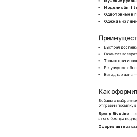
Мужские рубашк
Модели slim fit 
Однотонные и 
Одежда из лим
Преимуществ
Быстрая доставка
Гарантия возврат
Только оригинал
Регулярное обно
Выгодные цены —
Как оформит
Добавьте выбранные
отправим посылку в
Бренд Bivolino
— э
этого бренда подчер
Оформляйте заказ