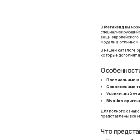
В
Мегахенд
вы мож
специализирующийс
вещи европейского 
модели в отличном 
В нашем
каталоге б
которые дополнят в
Особенности
Премиальные м
Современные т
Уникальный ст
Bivolino оригин
Для полного ознак
представлены все м
Что представ