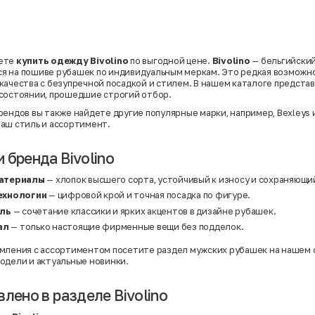
ете
купить одежду Bivolino
по выгодной цене.
Bivolino
— бельгийский
я на пошиве рубашек по индивидуальным меркам. Это редкая возможн
качества с безупречной посадкой и стилем. В нашем каталоге предст
состоянии, прошедшие строгий отбор.
рендов
вы также найдете другие популярные марки, например,
Bexleys
аш стиль и ассортимент.
 бренда Bivolino
атериалы
— хлопок высшего сорта, устойчивый к износу и сохраняющи
ехнологии
— цифровой крой и точная посадка по фигуре.
иль
— сочетание классики и ярких акцентов в дизайне рубашек.
ал
— только настоящие фирменные вещи без подделок.
омления с ассортиментом посетите
раздел мужских рубашек
на нашем с
одели и актуальные новинки.
лено в разделе Bivolino