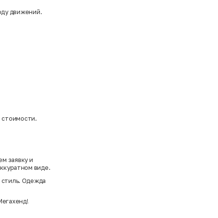
оду движений.
 стоимости.
м заявку и
аккуратном виде.
 стиль. Одежда
Мегахенд!