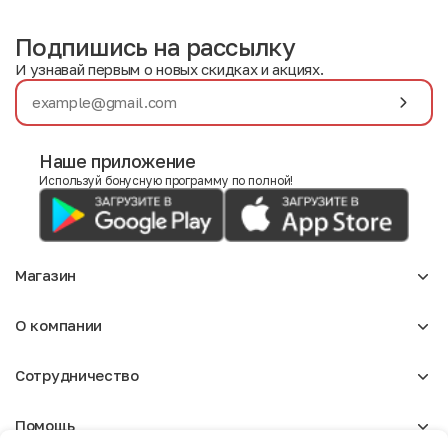
Подпишись на рассылку
И узнавай первым о новых скидках и акциях.
Наше приложение
Используй бонусную программу по полной!
Магазин
Аксессуары
О компании
Для девочек
Детское
О нас
Женское
Сотрудничество
Отзывы
Мужское
Блог
Сумки
Оптовикам
Вакансии
Помощь
Арендодателям
Реклама