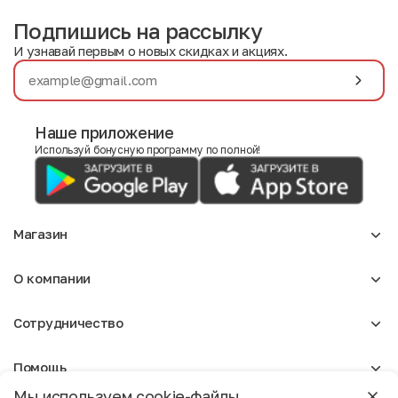
Подпишись на рассылку
И узнавай первым о новых скидках и акциях.
Наше приложение
Используй бонусную программу по полной!
Магазин
Аксессуары
О компании
Для девочек
Детское
О нас
Женское
Сотрудничество
Отзывы
Мужское
Блог
Сумки
Оптовикам
Вакансии
Помощь
Арендодателям
Москва
Реклама
Мы используем cookie-файлы.
Доставка и оплата
Бонусная программа