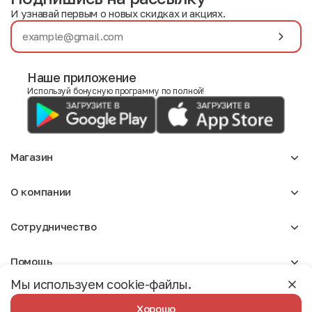
И узнавай первым о новых скидках и акциях.
Наше приложение
Используй бонусную программу по полной!
Магазин
Аксессуары
О компании
Для девочек
Детское
О нас
Женское
Сотрудничество
Отзывы
Мужское
Блог
Сумки
Оптовикам
Вакансии
Помощь
Арендодателям
Москва
Реклама
Мы используем cookie-файлы.
Доставка и оплата
Бонусная программа
Условия возврата
Условия пользования
Политика конфиденциальности
Хорошо
Разработано Студией Сайтов
Вопрос-ответ