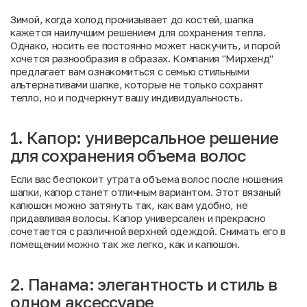
универсальное
элегантность
Балаклава:
Меховая
Палантин:
решение для
и стиль в
тепло и
повязка:
доступный
Зимой, когда холод пронизывает до костей, шапка
сохранения
одном
комфорт в
тренд
способ
кажется наилучшим решением для сохранения тепла.
объема волос
аксессуаре
самые
славянской
смены
Однако, носить ее постоянно может наскучить, и порой
холодные
эстетики
образа
хочется разнообразия в образах. Компания "
Мирхенд
"
дни
предлагает вам ознакомиться с семью стильными
альтернативами шапке, которые не только сохранят
тепло, но и подчеркнут вашу индивидуальность.
1. Капор: универсальное решение
для сохранения объема волос
Если вас беспокоит утрата объема волос после ношения
шапки, капор станет отличным вариантом. Этот вязаный
капюшон можно затянуть так, как вам удобно, не
придавливая волосы. Капор универсален и прекрасно
сочетается с различной верхней одеждой. Снимать его в
помещении можно так же легко, как и капюшон.
2. Панама: элегантность и стиль в
одном аксессуаре