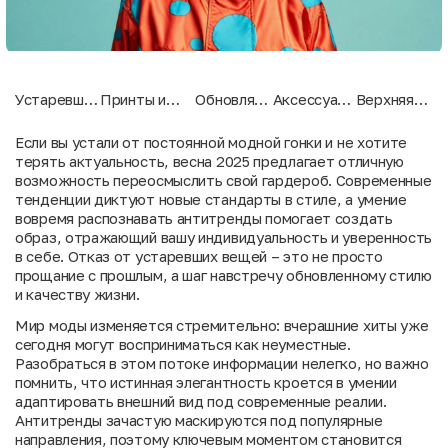
Устаревшие
Принты и
Обновляем
Аксессуары
Верхняя
фасоны
узоры: от
обувной
без
одежда: от
джинсов:
излишней
гардероб:
излишеств:
избыточного
Если вы устали от постоянной модной гонки и не хотите
прощаемся
пестроты к
комфорт и
минимализм
декора к
терять актуальность, весна 2025 предлагает отличную
с прошлым
лаконичности
стиль
в деталях
универсальн
возможность переосмыслить свой гардероб. Современные
превыше
тенденции диктуют новые стандарты в стиле, а умение
всего
вовремя распознавать антитренды помогает создать
образ, отражающий вашу индивидуальность и уверенность
в себе. Отказ от устаревших вещей – это не просто
прощание с прошлым, а шаг навстречу обновленному стилю
и качеству жизни.
Мир моды изменяется стремительно: вчерашние хиты уже
сегодня могут восприниматься как неуместные.
Разобраться в этом потоке информации нелегко, но важно
помнить, что истинная элегантность кроется в умении
адаптировать внешний вид под современные реалии.
Антитренды зачастую маскируются под популярные
направления, поэтому ключевым моментом становится