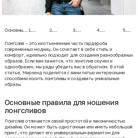
Основные
1.
2.
3.
4.
5.
правила
Лонгслив
Лонгслив с
Несколько
Прозрачный
Укоро
для
с
футболкой
базовых
лонгслив
лонгсл
Лонгслив – это неотъемлемая часть гардероба
ношения
рубашкой
лонгсливов
современных модниц. Он сочетает в себе стиль и
лонгсливов
сразу
комфорт, идеально подходит для создания разнообразных
образов. Если вам кажется, что лонгслив скучен и
однообразен, мы рады убедить вас в обратном. В этой
статье, Мирхенд поделится с вами пятью интересными
способами носить лонгсливы и создавать уникальные
образы.
Основные правила для ношения
лонгсливов
Лонгслив отличается своей простотой и лаконичностью
дизайна. Он может быть однотонным или иметь небольшой
принт, что делает его универсальным вариантом для