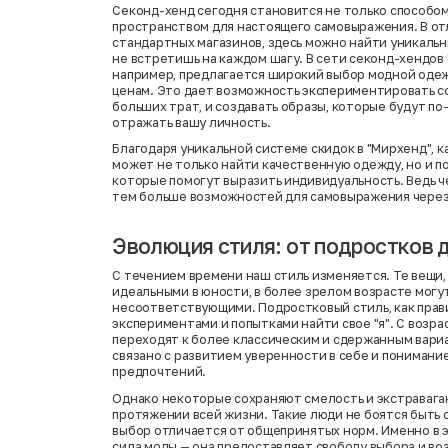
Секонд-хенд сегодня становится не только способом
пространством для настоящего самовыражения. В от
стандартных магазинов, здесь можно найти уникаль
не встретишь на каждом шагу. В сети секонд-хендов 
например, предлагается широкий выбор модной оде
ценам. Это дает возможность экспериментировать со
больших трат, и создавать образы, которые будут п
отражать вашу личность.
Благодаря уникальной системе скидок в "Мирхенд", 
может не только найти качественную одежду, но и п
которые помогут выразить индивидуальность. Ведь ч
тем больше возможностей для самовыражения через
Эволюция стиля: от подростков 
С течением времени наш стиль изменяется. Те вещи,
идеальными в юности, в более зрелом возрасте могут
несоответствующими. Подростковый стиль, как прав
экспериментами и попытками найти свое "я". С возр
переходят к более классическим и сдержанным вариа
связано с развитием уверенности в себе и понимани
предпочтений.
Однако некоторые сохраняют смелость и экстравага
протяжении всей жизни. Такие люди не боятся быть с
выбор отличается от общепринятых норм. Именно в 
сила моды — она предоставляет свободу выбора и в