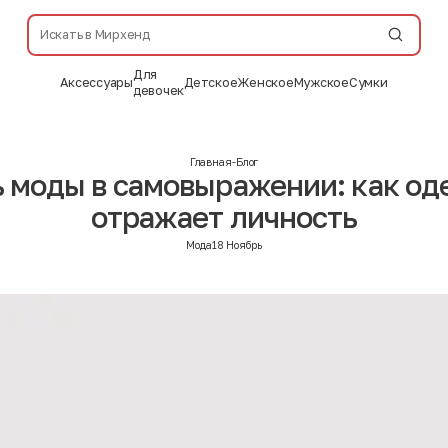
Для
Аксессуары
Детское
Женское
Мужское
Сумки
девочек
Главная
-
Блог
 моды в самовыражении: как о
отражает личность
Мода
18 Ноябрь