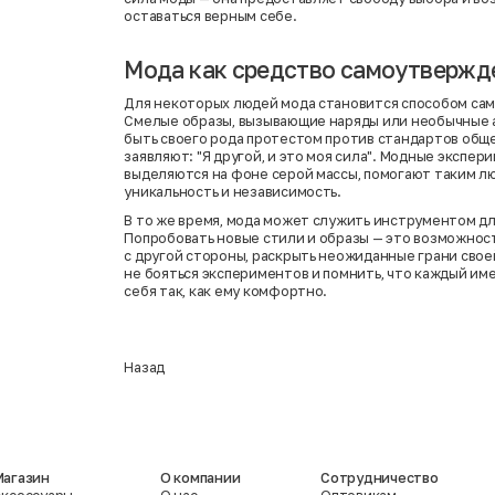
оставаться верным себе.
Мода как средство самоутвержд
Для некоторых людей мода становится способом са
Смелые образы, вызывающие наряды или необычные 
быть своего рода протестом против стандартов общ
заявляют: "Я другой, и это моя сила". Модные экспер
выделяются на фоне серой массы, помогают таким л
уникальность и независимость.
В то же время, мода может служить инструментом дл
Попробовать новые стили и образы — это возможност
с другой стороны, раскрыть неожиданные грани свое
не бояться экспериментов и помнить, что каждый им
себя так, как ему комфортно.
Назад
Магазин
О компании
Сотрудничество