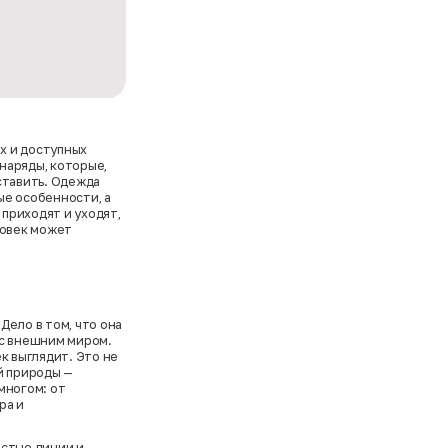
их и доступных
наряды, которые,
ставить. Одежда
ые особенности, а
приходят и уходят,
ловек может
Дело в том, что она
 с внешним миром.
к выглядит. Это не
й природы —
многом: от
ра и
остые линии и