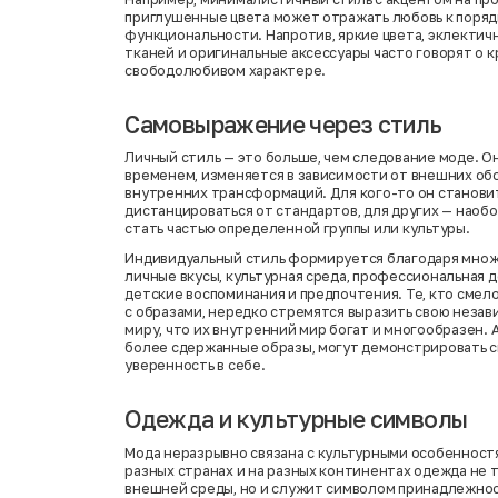
приглушенные цвета может отражать любовь к поряд
функциональности. Напротив, яркие цвета, эклектич
тканей и оригинальные аксессуары часто говорят о 
свободолюбивом характере.
Самовыражение через стиль
Личный стиль — это больше, чем следование моде. О
временем, изменяется в зависимости от внешних об
внутренних трансформаций. Для кого-то он станови
дистанцироваться от стандартов, для других — наоб
стать частью определенной группы или культуры.
Индивидуальный стиль формируется благодаря множ
личные вкусы, культурная среда, профессиональная 
детские воспоминания и предпочтения. Те, кто сме
с образами, нередко стремятся выразить свою незав
миру, что их внутренний мир богат и многообразен. А
более сдержанные образы, могут демонстрировать с
уверенность в себе.
Одежда и культурные символы
Мода неразрывно связана с культурными особенност
разных странах и на разных континентах одежда не 
внешней среды, но и служит символом принадлежно