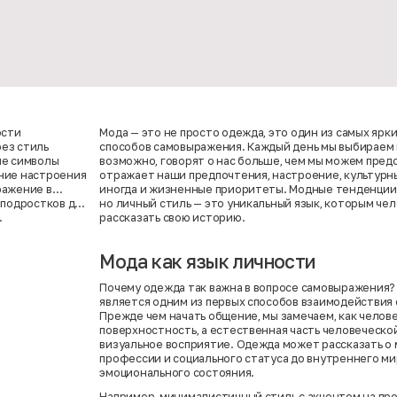
ости
Мода — это не просто одежда, это один из самых ярк
ез стиль
способов самовыражения. Каждый день мы выбираем 
ые символы
возможно, говорят о нас больше, чем мы можем пред
ние настроения
отражает наши предпочтения, настроение, культурн
ражение в
иногда и жизненные приоритеты. Модные тенденции 
 подростков до
но личный стиль — это уникальный язык, которым че
рассказать свою историю.
Мода как язык личности
Почему одежда так важна в вопросе самовыражения? 
является одним из первых способов взаимодействия
Прежде чем начать общение, мы замечаем, как челове
поверхностность, а естественная часть человеческо
визуальное восприятие. Одежда может рассказать о 
профессии и социального статуса до внутреннего ми
эмоционального состояния.
Например, минималистичный стиль с акцентом на пр