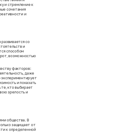
ку и стремление к
ные сочетания
креативности и
н развивается со
стоятельств и
тся способом
орот, возможностью
еству факторов:
деятельность, даже
ло экспериментирует
исимость и показать
 те, кто выбирает
вою зрелость и
ями общества. В
только защищает от
сти к определенной