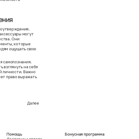
ения
моутверждения.
аксессуары могут
ества. Они
именты, которые
юдям ощущать свою
я самопознания.
ь взглянуть на себя
й личности. Важно
еет право выражать
Далее
Помощь
Бонусная программа