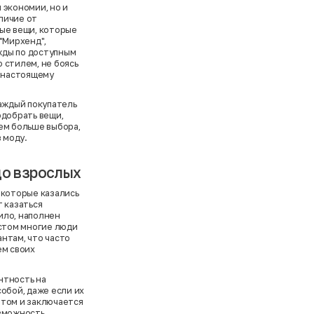
 экономии, но и
личие от
ные вещи, которые
"Мирхенд",
жды по доступным
 стилем, не боясь
о-настоящему
каждый покупатель
одобрать вещи,
ем больше выбора,
 моду.
до взрослых
 которые казались
 казаться
ило, наполнен
астом многие люди
нтам, что часто
ем своих
нтность на
обой, даже если их
этом и заключается
озможность