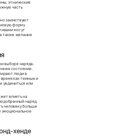
юмы, этнические
ажную часть
вно заимствуют
 новую форму
тивами могут
 а также желание
ия
ри выборе наряда.
еннее состояние.
бирают люди в
 время как темные и
и уединиться или
жет влиять на
 подобранный наряд
ть человеку больше
е эмоциональное
конд-хенде