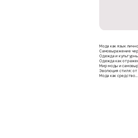
Мода как язык личн
Самовыражение чер
Одежда и культурн
Одежда как отраже
Мир моды и самовы
секонд-хенде
Эволюция стиля: от
взрослых
Мода как средство
самоутверждения