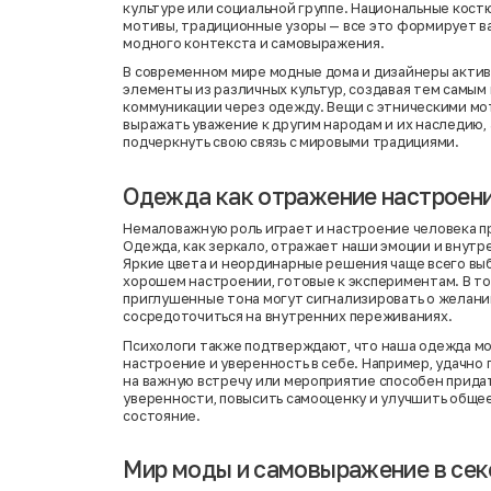
культуре или социальной группе. Национальные кост
мотивы, традиционные узоры — все это формирует в
модного контекста и самовыражения.
В современном мире модные дома и дизайнеры акти
элементы из различных культур, создавая тем самым
коммуникации через одежду. Вещи с этническими мо
выражать уважение к другим народам и их наследию,
подчеркнуть свою связь с мировыми традициями.
Одежда как отражение настроен
Немаловажную роль играет и настроение человека п
Одежда, как зеркало, отражает наши эмоции и внутр
Яркие цвета и неординарные решения чаще всего вы
хорошем настроении, готовые к экспериментам. В то
приглушенные тона могут сигнализировать о желани
сосредоточиться на внутренних переживаниях.
Психологи также подтверждают, что наша одежда мо
настроение и уверенность в себе. Например, удачно
на важную встречу или мероприятие способен прида
уверенности, повысить самооценку и улучшить обще
состояние.
Мир моды и самовыражение в се