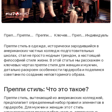
Преппи
Преппи
Преппи
Ключевые
Преппи
Индивидуально
стиль:
стиль для
стиль для
черты
стиль в
в преппи стиле
Что
женщин:
мужчин:
преппи
новом
Преппи стиль в одежде, исторически зародившийся в
это
Основные
Ключевые
стиля
веке
американских частных колледж-подготовительных
такое?
элементы
элементы
школах, стал не просто модным трендом, а настоящей
гардероба
гардероба
философией стиля жизни. В этой статье мы расскажем о
ключевых чертах преппи стиля для женщин и мужчин,
детально раскроем особенности гардероба и поделимся
советами по созданию неповторимого образа.
Преппи стиль: Что это такое?
Преппи стиль, вытекающий из американских колледжей,
предполагает определенный набор правил и элементов в
гардеробе. Для мужчин и женщин этот стиль
характеризуется презентабельностью, опрятностью,