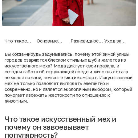
Что такое
Основные
Разновидности
Уход за
искусственный
функции и
искусственного
изделиями из
мех и почему
возможности
меха
искусственног
Вы когда-нибудь задумывались, почему этой зимой улицы
он
искусственного
меха
городов озаряются блеском стильных шуб и жилетов из
завоевывает
меха
искусственного меха? Мода диктует свои правила, и
популярность?
сегодня забота об окружающей среде и животных стала
не менее важной, чем эстетика и комфорт. Искусственный
мех не только позволяет выглядеть элегантно и
современно, но и является экологичным выбором, который
помогает избежать жестокости по отношению к
животным.
Что такое искусственный мех и
почему он завоевывает
популярность?