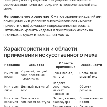
расчесывание помогают сохранить первоначальный вид
меха.
Неправильное хранение:
Сжатое хранение изделий или
помещение их в условиях высокой влажности может
привести к деформации и повреждению материала.
Оптимально хранить изделия в просторных чехлах на
плечиках, в сухом и прохладном месте.
Характеристики и области
применения искусственного меха
Область
Название
Свойства
Особенности
применения
Короткий, гладкий
Имитация
Шубы, пальто,
Элегантный
ворс, блестящая
норки
жилеты
внешний вид
поверхность
Отделка
Имитация
Длинный, пушистый
воротников,
Объем и
лисы
ворс
манжет,
роскошь
капюшонов
Имитация
Завитушки и
Пальто, жакеты,
Оригинальность
каракуля
волнистая текстура
аксессуары
и стиль
Имитация
Зимняя одежда и
Отличная