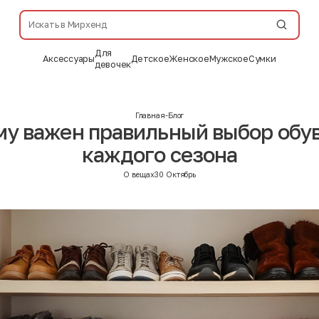
Для
Аксессуары
Детское
Женское
Мужское
Сумки
девочек
Главная
-
Блог
у важен правильный выбор обу
каждого сезона
О вещах
30 Октябрь