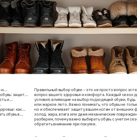
 и
Правильный выбор обуви – это не просто вопрос эсте
 обувь: защита
вопрос вашего здоровья и комфорта. Каждый сезон д
сть и
условия, влияющие на выбор подходящей обуви, будь
или жаркое лето. Важно понимать, что обувь не толь
защита
оровье: как
но и обеспечивает защиту вашим ногам от внешних ф
ть обувь в
холод, жара, влага или даже механические поврежден
она?
разберем, почему важно выбирать обувь с учетом сезо
обратить внимание при покупке.