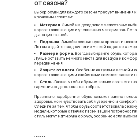
от сезона?
Выбор обуви для каждого сезона требует внимания к
ключевым аспектам:
Материал
. Зимой и в дождливое межсезонье выб
водоотталкивающих и утепленных материалов. Летом
дышащих тканей.
Подошва
. Зимой и осенью нужна прочная и неско
Летом отдайте предпочтение мягкой подошве с амор
Размер и форма
. Всегда выбирайте обувь, котора
Лучше оставить немного места для воздуха и комфо
передвижения.
Защита от влаги
. Особенно актуальна весной и о
водоотталкивающими свойствами поможет защитить 
Стиль
. Важно, чтобы обувь не только соответство
гармонично дополняла ваш образ.
Правильно подобранная обувь поможет вам не только
здоровье, но и чувствовать себя уверенно и комфорт
Следите за тем, чтобы обувь соответствовала сезон
модели, которые отвечают всем вашим потребностям
стиль могут идти рука об руку, особенно если выбира