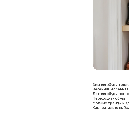
Зимняя обувь: тепло
безопасность
Весенняя и осенняя
от влаги и комфорт
Летняя обувь: легко
вентиляция
Переходная обувь:
универсальность и 
Модные тренды и зд
найти баланс
Как правильно выбра
зависимости от сез