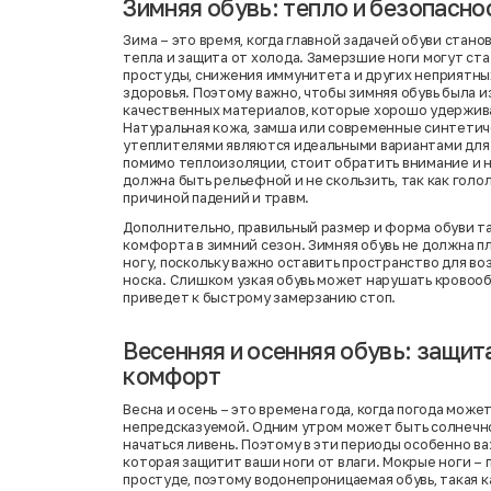
Зимняя обувь: тепло и безопасно
Зима – это время, когда главной задачей обуви стан
тепла и защита от холода. Замерзшие ноги могут ст
простуды, снижения иммунитета и других неприятны
здоровья. Поэтому важно, чтобы зимняя обувь была и
качественных материалов, которые хорошо удержив
Натуральная кожа, замша или современные синтетич
утеплителями являются идеальными вариантами для 
помимо теплоизоляции, стоит обратить внимание и н
должна быть рельефной и не скользить, так как голо
причиной падений и травм.
Дополнительно, правильный размер и форма обуви т
комфорта в зимний сезон. Зимняя обувь не должна п
ногу, поскольку важно оставить пространство для во
носка. Слишком узкая обувь может нарушать кровоо
приведет к быстрому замерзанию стоп.
Весенняя и осенняя обувь: защита
комфорт
Весна и осень – это времена года, когда погода може
непредсказуемой. Одним утром может быть солнечно 
начаться ливень. Поэтому в эти периоды особенно ва
которая защитит ваши ноги от влаги. Мокрые ноги – 
простуде, поэтому водонепроницаемая обувь, такая 