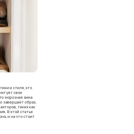
тики и стиля, это
иктует свои
 то морозная зима
ко завершает образ,
акторов, таких как
ия. В этой статье
на, и на что стоит