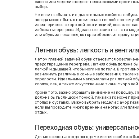
сапоги или модели с водоотталкивающими пропиткам
выбор.
Не стоит забывать и о дыхательных свойствах обуви.
погода может быть относительно теплой, поэтому об
из материалов с хорошей вентиляцией, позволит ва
избежать перегрева. Идеальные варианты – это мод
или обувь из текстиля, которая обеспечит циркуляци
Летняя обувь: легкость и вентил
Летом главной задачей обуви становится обеспечен
предотвращение перегрева. Летняя обувь должна бы
легкой и дышащей, чтобы ноги не потели. В противно
возникнуть различные кожные заболевания, такие ка
опрелости. Идеальными материалами для летней об
хлопок, лен, а также искусственные ткани с хорошей
Кроме того, важно обращать внимание на подошву. Л
должна быть слишком тонкой, так как это может прив
стопах и суставах. Важно выбрать модели с амортиз
если вы проводите много времени на ногах или план
отдых.
Переходная обувь: универсально
Для межсезонья, когда погода меняется особенно бы