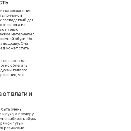
сть
овится сохранение
ать причиной
х последствий для
зготовлена из
ают тепло.
еские материалы с
зимней обуви. Но
а подошву. Она
лед может стать
акже важны для
лотно облегать
здуха и теплого
бращение, что
 от влаги и
т быть очень
и сухо, а к вечеру
жно выбирать обувь,
прямой путь к
как резиновые