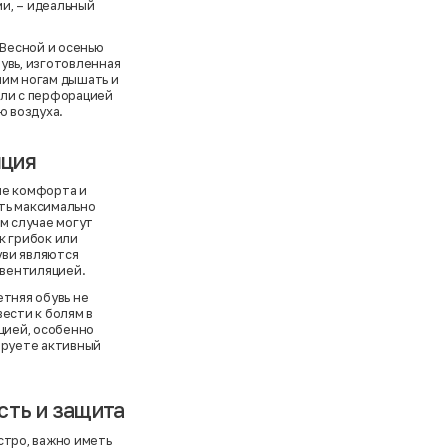
и, – идеальный
 Весной и осенью
увь, изготовленная
шим ногам дышать и
ели с перфорацией
ю воздуха.
яция
ие комфорта и
ть максимально
м случае могут
к грибок или
уви являются
 вентиляцией.
етняя обувь не
ести к болям в
ацией, особенно
ируете активный
сть и защита
стро, важно иметь