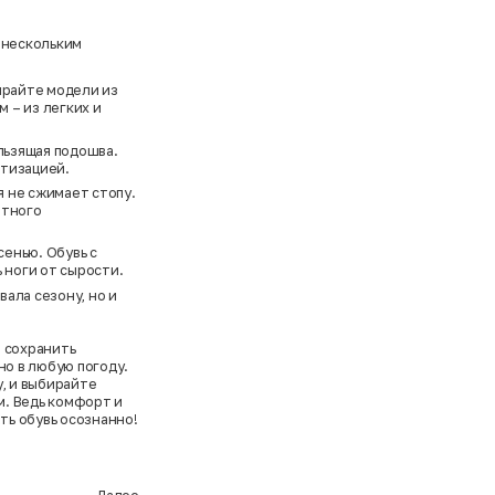
 нескольким
ирайте модели из
 – из легких и
льзящая подошва.
тизацией.
я не сжимает стопу.
ртного
сенью. Обувь с
ноги от сырости.
вала сезону, но и
 сохранить
но в любую погоду.
у, и выбирайте
. Ведь комфорт и
ть обувь осознанно!