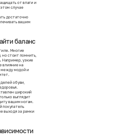
ащищать от влаги и
 этом случае
ыть достаточно
спечивать вашим
айти баланс
стиле. Многие
 но стоит помнить,
. Например, узкие
е влияние на
с между модой и
итет.
делей обуви,
здоровья.
дставлен широкий
 только выглядит
щиту вашим ногам.
й покупатель
е выходя за рамки
зависимости