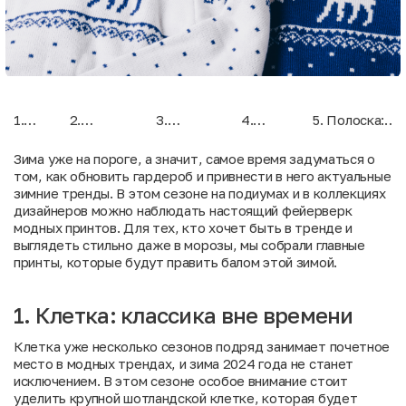
1.
2.
3.
4.
5. Полоска:
Клетка:
Леопардовый
Абстрактные
Цветочные
горизонтальна
классика
принт: новый
узоры:
мотивы:
и вертикальна
Зима уже на пороге, а значит, самое время задуматься о
вне
взгляд на
искусство на
нежность
том, как обновить гардероб и привнести в него актуальные
времени
хищную
одежде
среди
зимние тренды. В этом сезоне на подиумах и в коллекциях
эстетику
снегов
дизайнеров можно наблюдать настоящий фейерверк
модных принтов. Для тех, кто хочет быть в тренде и
выглядеть стильно даже в морозы, мы собрали главные
принты, которые будут править балом этой зимой.
1. Клетка: классика вне времени
Клетка уже несколько сезонов подряд занимает почетное
место в модных трендах, и зима 2024 года не станет
исключением. В этом сезоне особое внимание стоит
уделить крупной шотландской клетке, которая будет