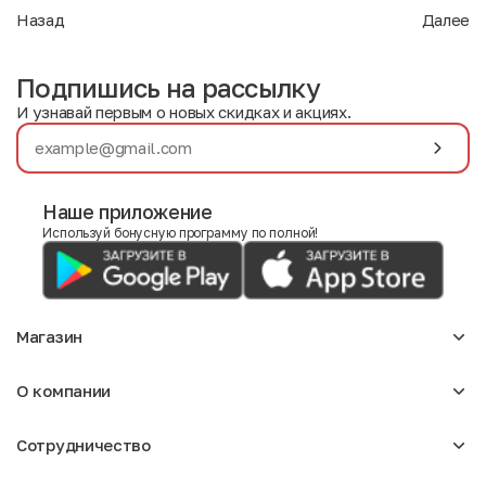
Назад
Далее
Подпишись на рассылку
И узнавай первым о новых скидках и акциях.
Наше приложение
Используй бонусную программу по полной!
Магазин
Аксессуары
О компании
Для девочек
Детское
О нас
Женское
Сотрудничество
Отзывы
Мужское
Блог
Сумки
Оптовикам