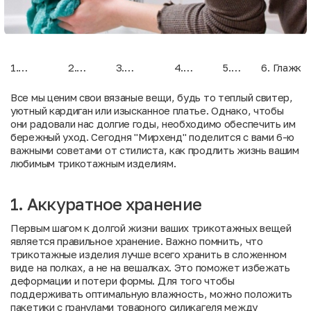
1.
2.
3.
4.
5.
6. Глажка 
Аккуратное
Удаление
Сортировка
Бережная
Нежная
осторожн
хранение
катышков
перед
стирка
сушка
Все мы ценим свои вязаные вещи, будь то теплый свитер,
стиркой
уютный кардиган или изысканное платье. Однако, чтобы
они радовали нас долгие годы, необходимо обеспечить им
бережный уход. Сегодня "
Мирхенд
" поделится с вами 6-ю
важными советами от стилиста, как продлить жизнь вашим
любимым трикотажным изделиям.
1. Аккуратное хранение
Первым шагом к долгой жизни ваших трикотажных вещей
является правильное хранение. Важно помнить, что
трикотажные изделия лучше всего хранить в сложенном
виде на полках, а не на вешалках. Это поможет избежать
деформации и потери формы. Для того чтобы
поддерживать оптимальную влажность, можно положить
пакетики с гранулами товарного силикагеля между