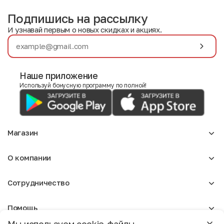
Подпишись на рассылку
И узнавай первым о новых скидках и акциях.
Наше приложение
Используй бонусную программу по полной!
Магазин
Аксессуары
О компании
Для девочек
Детское
О нас
Женское
Сотрудничество
Отзывы
Мужское
Блог
Сумки
Оптовикам
Вакансии
Помощь
Арендодателям
Москва
Реклама