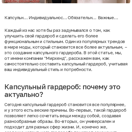
Капсульный
Индивидуальность
Обязательные
Важные
гардероб:
капсульного
элементы
моменты при
почему это
гардероба
капсульного
составлении
Каждый из нас хотя бы раз задумывался о том, как
актуально?
гардероба
капсульного
улучшить свой гардероб и сделать его более
гардероба
функциональным и стильным. Один из популярных трендов
в мире моды, который становится все более актуальным, –
это создание капсульного гардероба. В этой статье, мы,
от имени компании "
Мирхенд
", расскажем вам, как
самостоятельно составить капсульный гардероб, учитывая
ваш индивидуальный стиль и потребности.
Капсульный гардероб: почему это
актуально?
Сегодня капсульный гардероб становится все популярнее,
и у этого есть веские причины. Во-первых, такой гардероб
позволяет легко сочетать вещи между собой, создавая
разнообразные образы. Во-вторых, он универсален и
подходит для разных сфер жизни. И, конечно же,