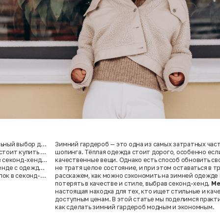
ьный выбор для
Зимний гардероб — это одна из самых затратных час
а
стоит купить в
шопинга. Тёплая одежда стоит дорого, особенно есл
в секонд-хенде,
качественные вещи. Однако есть способ обновить св
я?
ренде с одеждой
не тратя целое состояние, и при этом оставаться в т
ок в секонд-
расскажем, как можно сэкономить на зимней одежде 
потерять в качестве и стиле, выбрав секонд-хенд.
Ме
настоящая находка для тех, кто ищет стильные и ка
доступным ценам. В этой статье мы поделимся практ
как сделать зимний гардероб модным и экономным.