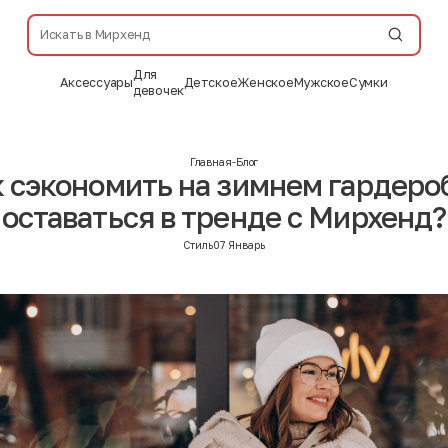
Для
Аксессуары
Детское
Женское
Мужское
Сумки
девочек
Главная
-
Блог
 сэкономить на зимнем гардеро
оставаться в тренде с Мирхенд?
Стиль
07 Январь