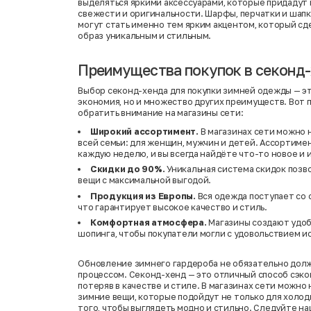
выделяться яркими аксессуарами, которые придадут
свежести и оригинальности. Шарфы, перчатки и шапк
могут стать именно тем ярким акцентом, который с
образ уникальным и стильным.
Преимущества покупок в секонд
Выбор секонд-хенда для покупки зимней одежды — эт
экономия, но и множество других преимуществ. Вот 
обратить внимание на магазины сети:
Широкий ассортимент.
В магазинах сети можно 
всей семьи: для женщин, мужчин и детей. Ассортиме
каждую неделю, и вы всегда найдёте что-то новое и
Скидки до 90%.
Уникальная система скидок позв
вещи с максимальной выгодой.
Продукция из Европы.
Вся одежда поступает со с
что гарантирует высокое качество и стиль.
Комфортная атмосфера.
Магазины создают удоб
шопинга, чтобы покупатели могли с удовольствием и
Обновление зимнего гардероба не обязательно дол
процессом. Секонд-хенд — это отличный способ сэко
потеряв в качестве и стиле. В магазинах сети можно
зимние вещи, которые подойдут не только для холодн
того, чтобы выглядеть модно и стильно. Следуйте на