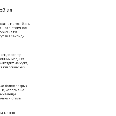
ой из
нда не может быть
д — это отличное
торых нет в
купая в секонд-
-хенде всегда
еменным модным
ыглядит не хуже,
ся классических
аже более старых
ещи, которые не
акие вещи
льный стиль.
ки, можно