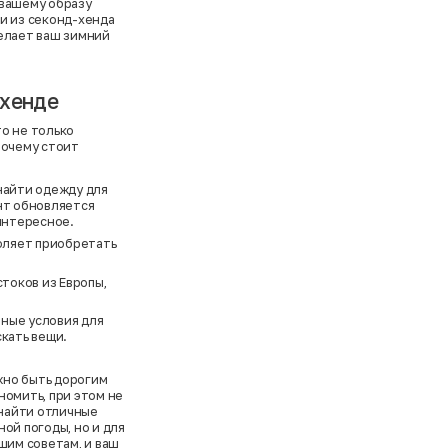
 вашему образу
и из секонд-хенда
делает ваш зимний
-хенде
о не только
почему стоит
найти одежду для
нт обновляется
 интересное.
оляет приобретать
токов из Европы,
ные условия для
скать вещи.
жно быть дорогим
номить, при этом не
 найти отличные
ой погоды, но и для
шим советам, и ваш