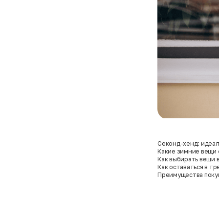
Секонд-хенд: идеал
экономного шопинг
Какие зимние вещи 
секонд-хенде?
Как выбирать вещи 
чтобы не ошибитьс
Как оставаться в т
из секонд-хенда?
Преимущества покуп
хенде