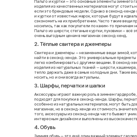
Пальто и куртки — это основные элементы зимнего г
изделия из качественных материалов могут стоить 
если это брендовые модели. Однако в секонд-хенде
и куртки от известных марок, которые будут в идеал
сэкономить на их приобретении. Часто такие вещи п
носились, так как покупатели по каким-то причинам н
Пальто из шерсти, стеганые куртки, пуховики — всё 
очень выгодным ценам в магазинах секонд-хенд.
2. Тёплые свитера и джемперы
Свитера и джемперы — незаменимые вещи зимой, ко
найти в секонд-хенде. Это универсальные предметы
легко комбинировать с другими вещами. В секонд-х
изделия из натуральных тканей — шерсти, кашемира,
тепло держать даже в самые холодные дни. Такие ве
носить, но и они всегда актуальны.
3. Шарфы, перчатки и шапки
Аксессуары играют важную роль в зимнем гардеробе,
подходят для покупки в секонд-хенде. Шарфы, перчат
особенно из натуральных материалов, могут быть до
магазинах, но в секонд-хенде их стоимость значите
того, аксессуары из секонд-хенда часто бывают уник
интересным дизайном и выполнены из высококачест
4. Обувь
Зимняя обувь — это ещё один важный элемент гардер