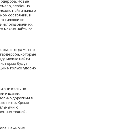
ардероба. Новые
немало, особенно
 можно найти пальто
ьном состоянии, и
рактически не
е использовали их.
это можно найти по
торые всегда можно
 гардероба, которые
енде можно найти
 которые будут
щи не только удобно
 и они отлично
ки и шапки,
вольно дорогими в
льно ниже. Кроме
альными, с
венных тканей.
оба. Важно не