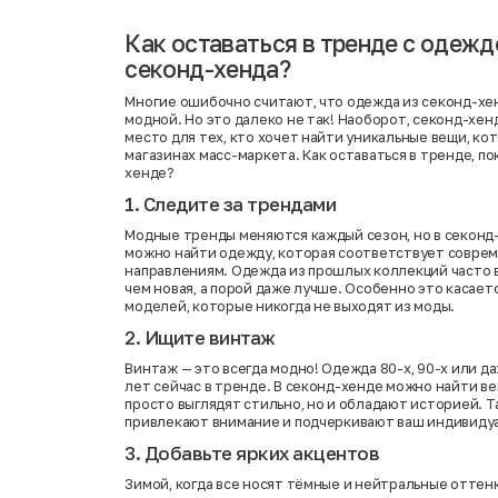
Как оставаться в тренде с одежд
секонд-хенда?
Многие ошибочно считают, что одежда из секонд-хе
модной. Но это далеко не так! Наоборот, секонд-хен
место для тех, кто хочет найти уникальные вещи, ко
магазинах масс-маркета. Как оставаться в тренде, по
хенде?
1. Следите за трендами
Модные тренды меняются каждый сезон, но в секонд
можно найти одежду, которая соответствует совр
направлениям. Одежда из прошлых коллекций часто в
чем новая, а порой даже лучше. Особенно это касает
моделей, которые никогда не выходят из моды.
2. Ищите винтаж
Винтаж — это всегда модно! Одежда 80-х, 90-х или д
лет сейчас в тренде. В секонд-хенде можно найти в
просто выглядят стильно, но и обладают историей. Т
привлекают внимание и подчеркивают ваш индивидуа
3. Добавьте ярких акцентов
Зимой, когда все носят тёмные и нейтральные оттен