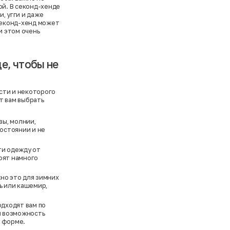
ой. В секонд-хенде
, угги и даже
 секонд-хенд может
и этом очень
е, чтобы не
сти и некоторого
т вам выбрать
ы, молнии,
состоянии и не
ти одежду от
оят намного
но это для зимних
ь или кашемир,
одходят вам по
 и возможность
и форме.