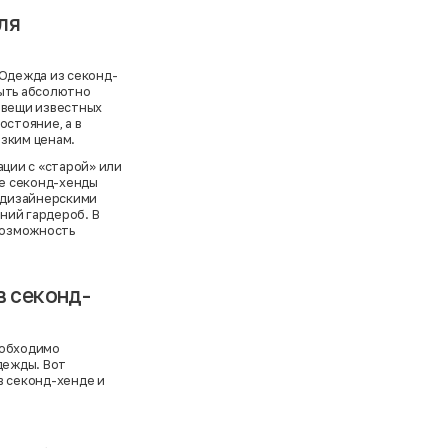
ля
 Одежда из секонд-
быть абсолютно
 вещи известных
остояние, а в
зким ценам.
ации с «старой» или
е секонд-хенды
и дизайнерскими
ний гардероб. В
 возможность
в секонд-
еобходимо
дежды. Вот
в секонд-хенде и