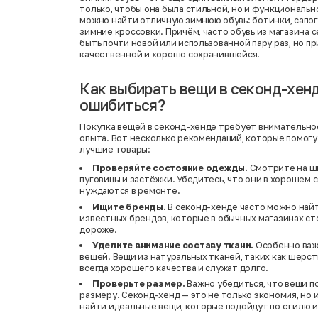
только, чтобы она была стильной, но и функциональн
можно найти отличную зимнюю обувь: ботинки, сапоги
зимние кроссовки. Причём, часто обувь из магазина
быть почти новой или использованной пару раз, но пр
качественной и хорошо сохранившейся.
Как выбирать вещи в секонд-хенд
ошибиться?
Покупка вещей в секонд-хенде требует внимательно
опыта. Вот несколько рекомендаций, которые помогу
лучшие товары:
Проверяйте состояние одежды.
Смотрите на шв
пуговицы и застёжки. Убедитесь, что они в хорошем 
нуждаются в ремонте.
Ищите бренды.
В секонд-хенде часто можно най
известных брендов, которые в обычных магазинах ст
дороже.
Уделите внимание составу ткани.
Особенно важ
вещей. Вещи из натуральных тканей, таких как шерст
всегда хорошего качества и служат долго.
Проверьте размер.
Важно убедиться, что вещи п
размеру. Секонд-хенд — это не только экономия, но
найти идеальные вещи, которые подойдут по стилю 