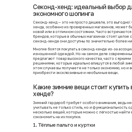
Секонд-хенд: идеальный выбор д
экономного шопинга
Секонд-хенд — это не просто дешевле, это выгодно!
хенда, особенно из проверенных магазинов, может 
новой или в отличном состоянии. Часто встречаются
брендов, которые в обычных магазинах стоят целое с
секонд-хенде они доступны по значительно более ни
Многие боятся покупать в секонд-хенде из-за ассоци
изношенной одеждой. Но на самом деле современны
предлагают товар высокого качества, часто с ярким
решениями, которые идеально впишутся в любой зим
этом случае вы получаете не только экономию, но и
приобрести эксклюзивные и необычные вещи.
Какие зимние вещи стоит купить 
хенде?
Зимний гардероб требует особого внимания, ведь н
учитывать не только стиль, но и функциональность о
несколько вещей, которые можно с лёгкостью найти 
сэкономить на их покупке.
1. Тёплые пальто и куртки