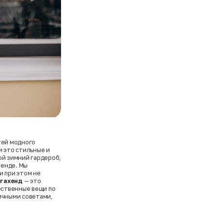
тей модного
и это стильные и
ой зимний гардероб,
ренде. Мы
и при этом не
гахенд
— это
чественные вещи по
ичными советами,