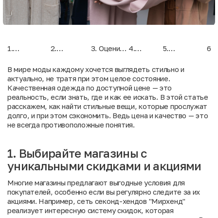
1.
2.
3. Оцените
4.
5.
6. 
Выбирайте
Изучайте
качество
Смотрите
Оценивайте
бо
магазины с
состав
швов и
на
целостность
по
В мире моды каждому хочется выглядеть стильно и
уникальными
материалов
фурнитуры
бренды
образа
се
актуально, не тратя при этом целое состояние.
скидками и
хе
Качественная одежда по доступной цене — это
акциями
реальность, если знать, где и как ее искать. В этой статье
расскажем, как найти стильные вещи, которые прослужат
долго, и при этом сэкономить. Ведь цена и качество — это
не всегда противоположные понятия.
1. Выбирайте магазины с
уникальными скидками и акциями
Многие магазины предлагают выгодные условия для
покупателей, особенно если вы регулярно следите за их
акциями. Например, сеть секонд-хендов "Мирхенд"
реализует интересную систему скидок, которая