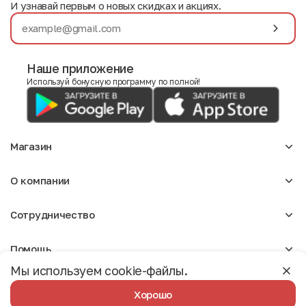
И узнавай первым о новых скидках и акциях.
Наше приложение
Используй бонусную программу по полной!
Магазин
Аксессуары
О компании
Для девочек
Детское
О нас
Женское
Сотрудничество
Отзывы
Мужское
Блог
Сумки
Оптовикам
Вакансии
Помощь
Арендодателям
Москва
Реклама
Мы используем cookie-файлы.
Доставка и оплата
Бонусная программа
Условия возврата
Условия пользования
Политика конфиденциальности
Хорошо
Разработано Студией Сайтов
Вопрос-ответ
©️ Мирхенд 2026. Все права защищены.