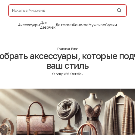
Для
Аксессуары
Детское
Женское
Мужское
Сумки
девочек
Главная
-
Блог
обрать аксессуары, которые по
ваш стиль
О вещах
26 Октябрь