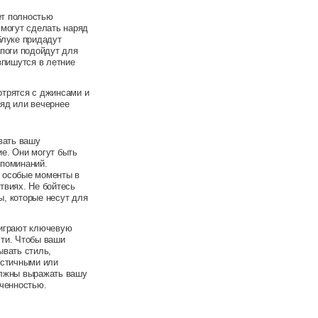
ет полностью
 могут сделать наряд
блуке придадут
апоги подойдут для
впишутся в летние
отрятся с джинсами и
ряд или вечернее
вать вашу
е. Они могут быть
споминаний.
ь особые моменты в
твиях. Не бойтесь
ы, которые несут для
 играют ключевую
сти. Чтобы ваши
ывать стиль,
истичными или
олжны выражать вашу
нченностью.