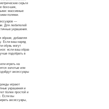
метрические серьги
е бохо-шик,
ными: массивные
кими полями.
сессуаров —
ни. Для любителей
стичные украшения.
м образе, добавляя
у. Если ваш наряд
ли обувь могут
нсе: если ваш образ
лучше подобрать в
или играть на
рятся золотые или
подойдут аксессуары
одежды играют
упные украшения и
уют более простой и
. Если вы
бирать аксессуары,