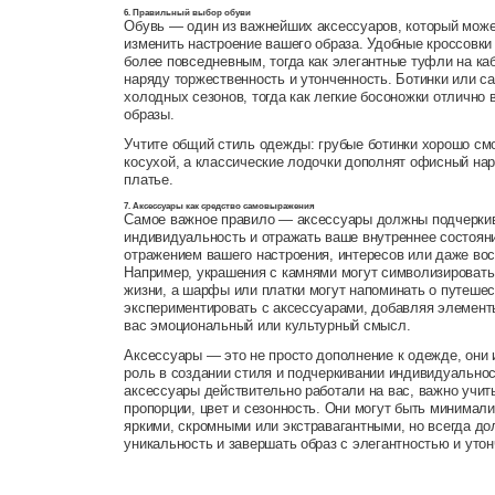
6. Правильный выбор обуви
Обувь — один из важнейших аксессуаров, который мож
изменить настроение вашего образа. Удобные кроссовки
более повседневным, тогда как элегантные туфли на ка
наряду торжественность и утонченность. Ботинки или с
холодных сезонов, тогда как легкие босоножки отлично 
образы.
Учтите общий стиль одежды: грубые ботинки хорошо см
косухой, а классические лодочки дополнят офисный на
платье.
7. Аксессуары как средство самовыражения
Самое важное правило — аксессуары должны подчерки
индивидуальность и отражать ваше внутреннее состояни
отражением вашего настроения, интересов или даже во
Например, украшения с камнями могут символизироват
жизни, а шарфы или платки могут напоминать о путешес
экспериментировать с аксессуарами, добавляя элемент
вас эмоциональный или культурный смысл.
Аксессуары — это не просто дополнение к одежде, они
роль в создании стиля и подчеркивании индивидуально
аксессуары действительно работали на вас, важно учит
пропорции, цвет и сезонность. Они могут быть минимал
яркими, скромными или экстравагантными, но всегда д
уникальность и завершать образ с элегантностью и уто