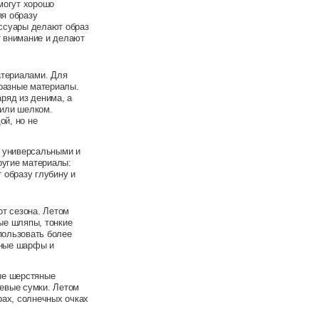
могут хорошо
я образу
ссуары делают образ
т внимание и делают
атериалами. Для
 разные материалы.
ряд из денима, а
 или шелком.
й, но не
я универсальными и
ругие материалы:
 образу глубину и
от сезона. Летом
ые шляпы, тонкие
пользовать более
мные шарфы и
ые шерстяные
евые сумки. Летом
рах, солнечных очках