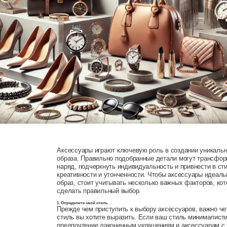
Аксессуары играют ключевую роль в создании уникальн
образа. Правильно подобранные детали могут трансфо
наряд, подчеркнуть индивидуальность и привнести в ст
креативности и утонченности. Чтобы аксессуары идеал
образ, стоит учитывать несколько важных факторов, ко
сделать правильный выбор.
1. Определите свой стиль
Прежде чем приступить к выбору аксессуаров, важно че
стиль вы хотите выразить. Если ваш стиль минималист
предпочтение лаконичным украшениям и аксессуарам с