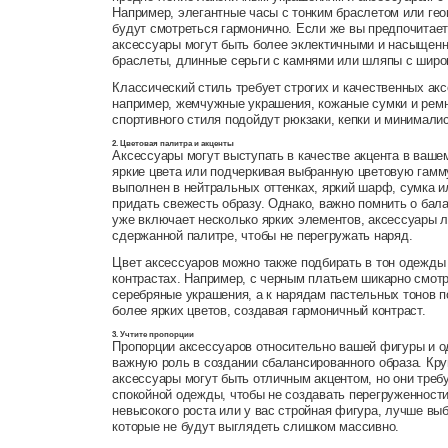
Например, элегантные часы с тонким браслетом или гео
будут смотреться гармонично. Если же вы предпочитает
аксессуары могут быть более эклектичными и насыщен
браслеты, длинные серьги с камнями или шляпы с широ
Классический стиль требует строгих и качественных ак
например, жемчужные украшения, кожаные сумки и рем
спортивного стиля подойдут рюкзаки, кепки и минимали
2. Цветовая палитра и акценты
Аксессуары могут выступать в качестве акцента в ваше
яркие цвета или подчеркивая выбранную цветовую гамм
выполнен в нейтральных оттенках, яркий шарф, сумка и
придать свежесть образу. Однако, важно помнить о бала
уже включает несколько ярких элементов, аксессуары 
сдержанной палитре, чтобы не перегружать наряд.
Цвет аксессуаров можно также подбирать в тон одежды 
контрастах. Например, с черным платьем шикарно смот
серебряные украшения, а к нарядам пастельных тонов 
более ярких цветов, создавая гармоничный контраст.
3. Учтите пропорции
Пропорции аксессуаров относительно вашей фигуры и 
важную роль в создании сбалансированного образа. Кр
аксессуары могут быть отличным акцентом, но они треб
спокойной одежды, чтобы не создавать перегруженности
невысокого роста или у вас стройная фигура, лучше вы
которые не будут выглядеть слишком массивно.