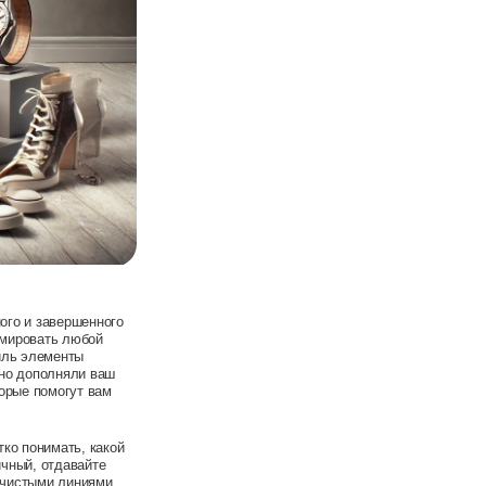
ого и завершенного
рмировать любой
иль элементы
ьно дополняли ваш
торые помогут вам
тко понимать, какой
ичный, отдавайте
 чистыми линиями.