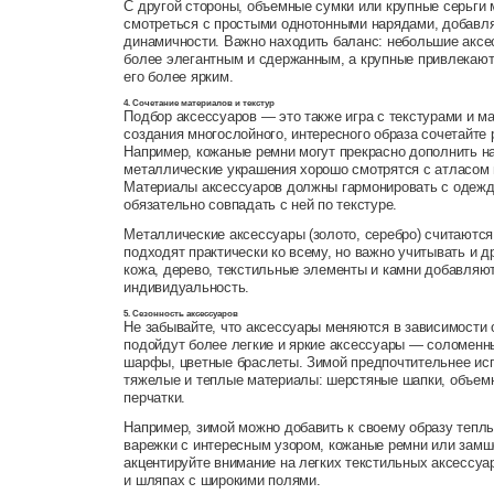
С другой стороны, объемные сумки или крупные серьги 
смотреться с простыми однотонными нарядами, добавля
динамичности. Важно находить баланс: небольшие аксе
более элегантным и сдержанным, а крупные привлекаю
его более ярким.
4. Сочетание материалов и текстур
Подбор аксессуаров — это также игра с текстурами и м
создания многослойного, интересного образа сочетайте
Например, кожаные ремни могут прекрасно дополнить на
металлические украшения хорошо смотрятся с атласом
Материалы аксессуаров должны гармонировать с одеждо
обязательно совпадать с ней по текстуре.
Металлические аксессуары (золото, серебро) считаютс
подходят практически ко всему, но важно учитывать и д
кожа, дерево, текстильные элементы и камни добавляют
индивидуальность.
5. Сезонность аксессуаров
Не забывайте, что аксессуары меняются в зависимости 
подойдут более легкие и яркие аксессуары — соломенн
шарфы, цветные браслеты. Зимой предпочтительнее ис
тяжелые и теплые материалы: шерстяные шапки, объе
перчатки.
Например, зимой можно добавить к своему образу тепл
варежки с интересным узором, кожаные ремни или замш
акцентируйте внимание на легких текстильных аксессуа
и шляпах с широкими полями.