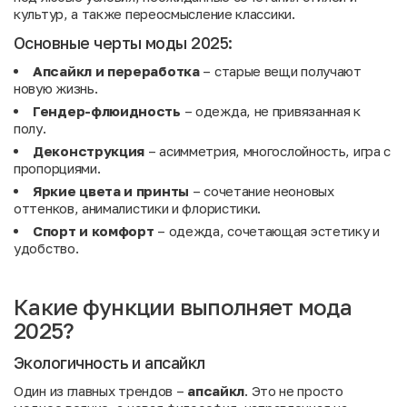
культур, а также переосмысление классики.
Основные черты моды 2025:
Апсайкл и переработка
– старые вещи получают
новую жизнь.
Гендер-флюидность
– одежда, не привязанная к
полу.
Деконструкция
– асимметрия, многослойность, игра с
пропорциями.
Яркие цвета и принты
– сочетание неоновых
оттенков, анималистики и флористики.
Спорт и комфорт
– одежда, сочетающая эстетику и
удобство.
Какие функции выполняет мода
2025?
Экологичность и апсайкл
Один из главных трендов –
апсайкл
. Это не просто