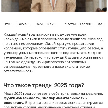
Что
Какие
Какие
Как
Частые
Таблица
Где
такое
функции
бывают
правильно
ошибки
сравнения
приоб
тренды
выполняет
стили в
применять
при
стилей
модны
Каждый новый год приносит в моду свежие идеи,
2025
мода
2025
тренды?
выборе
вещи?
неожиданные стили и переосмысление прошлого. 2025 год
года?
2025?
году?
одежды
не станет исключением. Дизайнеры уже представили
коллекции, которые определят стиль грядущего сезона, а
улицы крупных мегаполисов начали подхватывать модные
тенденции. Интересно, что тренды будущего охватывают
не только одежду, но и философию потребления,
самовыражение через моду и даже экологическую
ответственность.
Что такое тренды 2025 года?
Мода 2025 года сочетает в себе три главных направления:
функциональность
,
экспериментальность
и
эклектику
. В тренде вещи, которые легко адаптируются
под любые условия, неожиданные сочетания стилей и