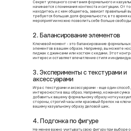
Секрет успешного сочетания формального и казуаль
начинается с понимания контекста и ситуации. От тог
находитесь и с кем общаетесь, зависит правильный в
требуется большая доля формальности, в то время 
мероприятии можно позволить себе больше свободы
2. Балансирование элементов
Ключевой момент - это балансирование формальных 
элементов в вашем образе. Например, вы можете но
пиджак с джинсами или костюм с кедами. Этот контр
интерес и оставляет впечатление стиля и индивидуа
3. Эксперименты с текстурами и
аксессуарами
Игра с текстурами и аксессуарами - еще один способ
интересности в ваш образ. Например, кожаная сумка
добавить к вашему формальному образу нотку казуаль
стороны, строгий часы или красивый брелок на ключ
вашему казуальному образу деловой шик.
4. Подгонка по фигуре
Не менее важно учитывать свою фигуру при выборе 