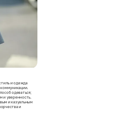
 стиль и одежда
 коммуникации.
пособ одеваться;
м и уверенность.
овым и казуальным
ворчества и