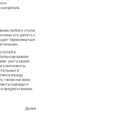
но и
 казуальна.
шению любого стиля.
должны это делать с
будет перениматься
кательным.
 стилей в
 балансирования
ами, учета своей
эти компоненты
ительным и
аланса между
ь также магазин
рианты одежды и
 и предпочтениям.
Далее