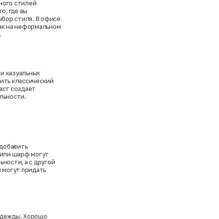
ного стилей
о, где вы
ыбор стиля. В офисе
как на неформальном
.
и казуальных
сить классический
аст создает
льности.
 добавить
 или шарф могут
ности, а с другой
и могут придать
одежды. Хорошо