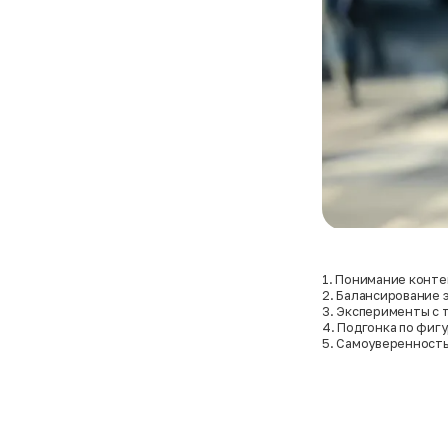
1. Понимание конте
2. Балансирование
3. Эксперименты с 
аксессуарами
4. Подгонка по фиг
5. Самоуверенност