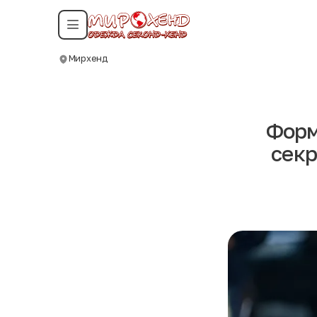
Смотреть все даты
Мирхенд
Москва
Форм
секр