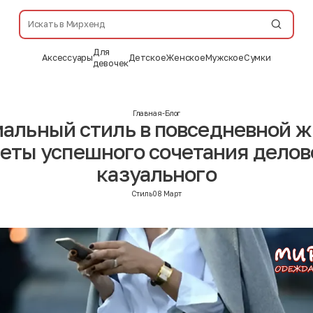
Для
Аксессуары
Детское
Женское
Мужское
Сумки
девочек
Главная
-
Блог
альный стиль в повседневной ж
еты успешного сочетания делов
казуального
Стиль
08 Март