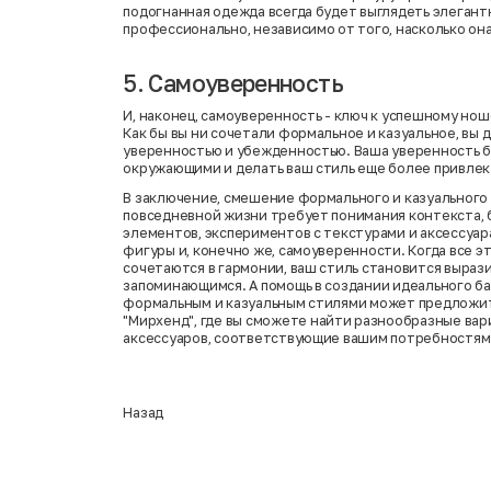
подогнанная одежда всегда будет выглядеть элегант
профессионально, независимо от того, насколько она
5. Самоуверенность
И, наконец, самоуверенность - ключ к успешному но
Как бы вы ни сочетали формальное и казуальное, вы 
уверенностью и убежденностью. Ваша уверенность 
окружающими и делать ваш стиль еще более привле
В заключение, смешение формального и казуального
повседневной жизни требует понимания контекста,
элементов, экспериментов с текстурами и аксессуар
фигуры и, конечно же, самоуверенности. Когда все 
сочетаются в гармонии, ваш стиль становится выраз
запоминающимся. А помощь в создании идеального б
формальным и казуальным стилями может предложит
"Мирхенд"
, где вы сможете найти разнообразные ва
аксессуаров, соответствующие вашим потребностям
Назад