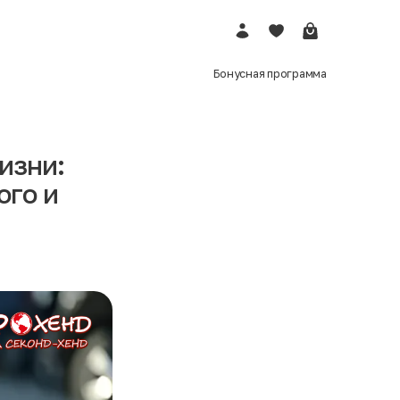
Запросить код ещё раз
Запросить код ещё раз
Бонусная программа
изни:
ого и