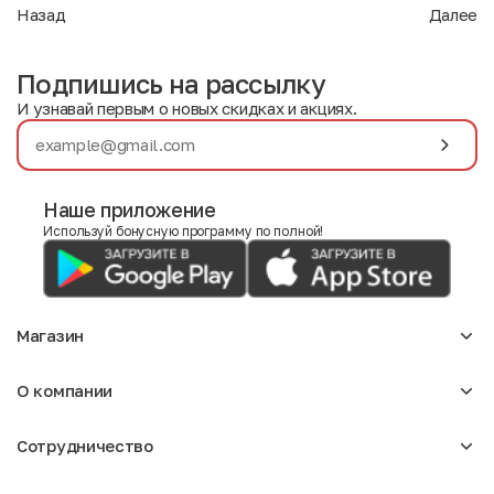
Назад
Далее
Подпишись на рассылку
И узнавай первым о новых скидках и акциях.
Наше приложение
Используй бонусную программу по полной!
Магазин
Аксессуары
О компании
Для девочек
Детское
О нас
Женское
Сотрудничество
Отзывы
Мужское
Блог
Сумки
Оптовикам
Вакансии