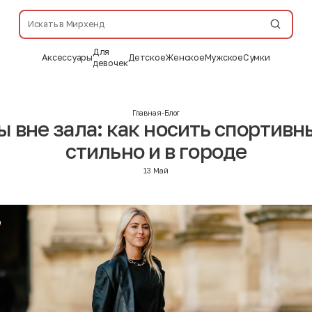
Для
Аксессуары
Детское
Женское
Мужское
Сумки
девочек
Главная
-
Блог
 вне зала: как носить спортив
стильно и в городе
13 Май