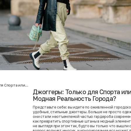
ля Спорта или
ность Города?
Джоггеры: Только для Спорта ил
Модная Реальность Города?
Представьте себе: вы идете по оживленной городской 
удобные, стильные джоггеры. Больше не просто одеж
они стали неотъемлемой частью гардероба современ
как превратить спортивные штаны в модный элемент
не выглядя при этом так, будто вы только что вышли
вопрос волнует многих, и игнорирование его может 