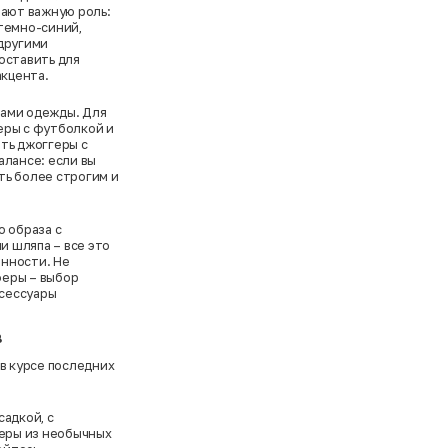
рают важную роль:
темно-синий,
 другими
оставить для
акцента.
дами одежды. Для
еры с футболкой и
ть джоггеры с
алансе: если вы
ть более строгим и
о образа с
и шляпа – все это
нности. Не
феры – выбор
ксессуары
.
в
 в курсе последних
адкой, с
геры из необычных