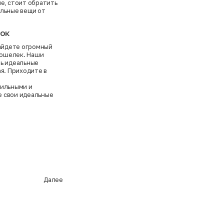
е, стоит обратить
альные вещи от
док
найдете огромный
 кошелек. Наши
ть идеальные
ая. Приходите в
тильными и
е свои идеальные
Далее