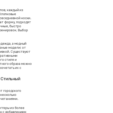
лов, каждый из
 Хлопковые
повседневной носки.
ат форму, подходят
очные, быстро
тренировок. Выбор
одежда, а модный
зные модели: от
шивкой. Существуют
коративными
го стиля и
нтного образа можно
сочетать их с
 Стильный
нт городского
 несколько
очетаниями.
оггеры из более
ок с добавлением