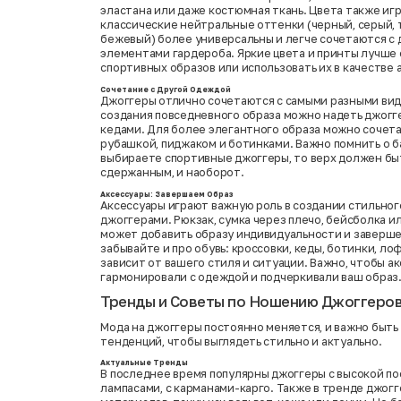
эластана или даже костюмная ткань. Цвета также иг
классические нейтральные оттенки (черный, серый, 
бежевый) более универсальны и легче сочетаются с
элементами гардероба. Яркие цвета и принты лучше 
спортивных образов или использовать их в качестве 
Сочетание с Другой Одеждой
Джоггеры отлично сочетаются с самыми разными ви
создания повседневного образа можно надеть джогг
кедами. Для более элегантного образа можно сочета
рубашкой, пиджаком и ботинками. Важно помнить о б
выбираете спортивные джоггеры, то верх должен бы
сдержанным, и наоборот.
Аксессуары: Завершаем Образ
Аксессуары играют важную роль в создании стильног
джоггерами. Рюкзак, сумка через плечо, бейсболка ил
может добавить образу индивидуальности и заверше
забывайте и про обувь: кроссовки, кеды, ботинки, ло
зависит от вашего стиля и ситуации. Важно, чтобы а
гармонировали с одеждой и подчеркивали ваш образ
Тренды и Советы по Ношению Джоггеро
Мода на джоггеры постоянно меняется, и важно быть
тенденций, чтобы выглядеть стильно и актуально.
Актуальные Тренды
В последнее время популярны джоггеры с высокой пос
лампасами, с карманами-карго. Также в тренде джог