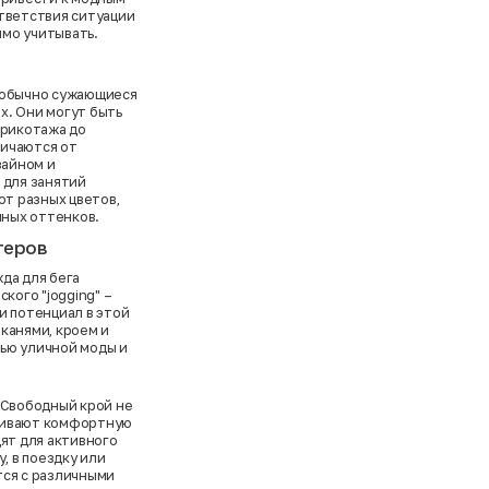
ответствия ситуации
мо учитывать.
 обычно сужающиеся
х. Они могут быть
трикотажа до
личаются от
зайном и
 для занятий
ют разных цветов,
чных оттенков.
геров
да для бега
кого "jogging" –
и потенциал в этой
канями, кроем и
ью уличной моды и
 Свободный крой не
чивают комфортную
дят для активного
, в поездку или
тся с различными