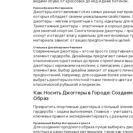
видами обуви, от кроссовок до кед и даже ботинок.
Разнообразие Материалов
Джоггеры изготавливаются из самых разных материа
которых обладает своими уникальными свойствами.
джоггеры – мягкие и приятные к телу, идеальны для 
Трикотажные джоггеры – эластичные и хорошо держ
для занятий спортом. Синтетические джоггеры – пр
сохнут и отводят влагу, идеальны для интенсивных 
материала зависит от ваших предпочтений и целей.
Стильные Дизайнерские Решения
Современные джоггеры – это не просто спортивная 
элемент гардероба. Дизайнеры предлагают самые ра
классических однотонных до ярких с принтами и вы
джоггеры с карманами на молнии, с лампасами, с де
элементами. Выбор дизайна зависит от вашего лично
предпочтений. Например, для создания более элега
выбрать джоггеры из плотной ткани темного цвета и 
классической рубашкой и пиджаком.
Как Носить Джоггеры в Городе: Создаем
Образ
Превратить спортивные джоггеры в стильный элеме
гардероба – задача выполнимая. Главное – учитывать
ключевых правил и экспериментировать с разными с
Правильный Выбор Материала и Цвета
Для создания городского образа лучше выбирать дж
плотных и качественных материалов, таких как хлоп