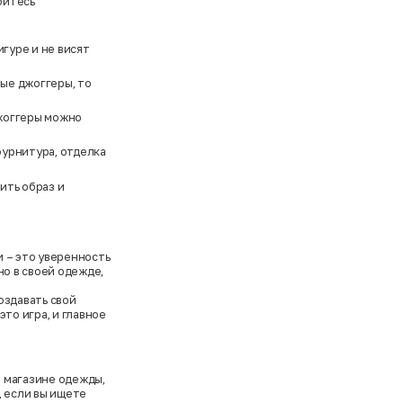
ойтесь
гуре и не висят
ые джоггеры, то
джоггеры можно
фурнитура, отделка
ить образ и
 – это уверенность
но в своей одежде,
оздавать свой
то игра, и главное
 магазине одежды,
, если вы ищете