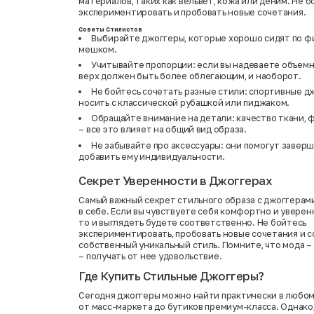
материалов, таких как вельвет, кожа или деним. Не б
экспериментировать и пробовать новые сочетания.
Советы Стилистов
Выбирайте джоггеры, которые хорошо сидят по фи
мешком.
Учитывайте пропорции: если вы надеваете объемн
верх должен быть более облегающим, и наоборот.
Не бойтесь сочетать разные стили: спортивные 
носить с классической рубашкой или пиджаком.
Обращайте внимание на детали: качество ткани, 
– все это влияет на общий вид образа.
Не забывайте про аксессуары: они помогут заверш
добавить ему индивидуальности.
Секрет Уверенности в Джоггерах
Самый важный секрет стильного образа с джоггерами
в себе. Если вы чувствуете себя комфортно и уверен
то и выглядеть будете соответственно. Не бойтесь
экспериментировать, пробовать новые сочетания и с
собственный уникальный стиль. Помните, что мода – э
– получать от нее удовольствие.
Где Купить Стильные Джоггеры?
Сегодня джоггеры можно найти практически в любом
от масс-маркета до бутиков премиум-класса. Однако