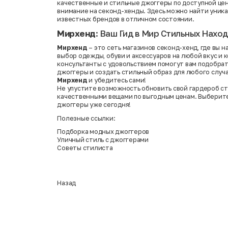
качественные и стильные джоггеры по доступной цен
внимание на секонд-хенды. Здесь можно найти уник
известных брендов в отличном состоянии.
Мирхенд
: Ваш Гид в Мир Стильных Нахо
Мирхенд
– это сеть магазинов секонд-хенд, где вы 
выбор одежды, обуви и аксессуаров на любой вкус и
консультанты с удовольствием помогут вам подобра
джоггеры и создать стильный образ для любого случ
Мирхенд
и убедитесь сами!
Не упустите возможность обновить свой гардероб с
качественными вещами по выгодным ценам. Выберит
джоггеры уже сегодня!
Полезные ссылки:
Подборка модных джоггеров
Уличный стиль с джоггерами
Советы стилиста
Назад