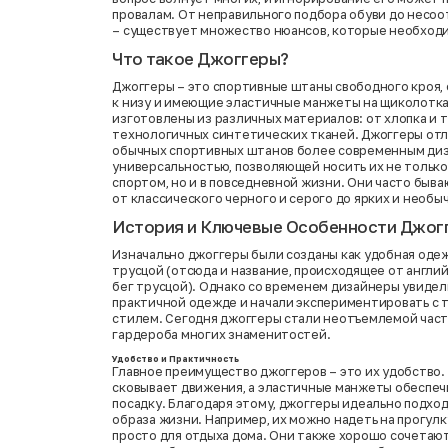
провалам. От неправильного подбора обуви до несо
– существует множество нюансов, которые необходи
Что такое Джоггеры?
Джоггеры – это спортивные штаны свободного кроя,
к низу и имеющие эластичные манжеты на щиколотка
изготовлены из различных материалов: от хлопка и 
технологичных синтетических тканей. Джоггеры от
обычных спортивных штанов более современным ди
универсальностью, позволяющей носить их не только
спортом, но и в повседневной жизни. Они часто быва
от классического черного и серого до ярких и необы
История и Ключевые Особенности Джог
Изначально джоггеры были созданы как удобная одеж
трусцой (отсюда и название, происходящее от английс
бег трусцой). Однако со временем дизайнеры увидел
практичной одежде и начали экспериментировать с т
стилем. Сегодня джоггеры стали неотъемлемой част
гардероба многих знаменитостей.
Удобство и Практичность
Главное преимущество джоггеров – это их удобство.
сковывает движения, а эластичные манжеты обеспе
посадку. Благодаря этому, джоггеры идеально подхо
образа жизни. Например, их можно надеть на прогулку
просто для отдыха дома. Они также хорошо сочетаю