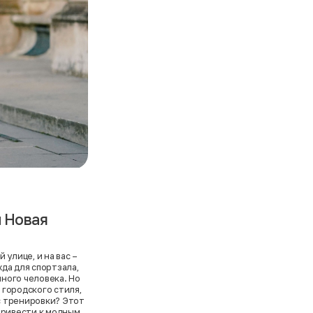
и Новая
улице, и на вас –
да для спортзала,
ного человека. Но
 городского стиля,
 с тренировки? Этот
привести к модным