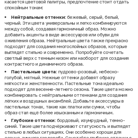
касается цветовой палитры, предпочтение стоит отдать
спокойным тонам:
Нейтральные оттенки
: бежевый, серый, белый,
черный. Эти цвета универсальны и легко комбинируются
между собой, создавая гармоничный образ. Можно
добавить акценты в виде аксессуаров или обуви для
оживления образа. Нейтральные цвета также прекрасно
подходят для создания многослойных образов, которые
выглядят стильно и современно. Попробуйте сочетать
светлый верх с темным низом или наоборот для создания
контрастного и динамичного образа.
Пастельные цвета
: пудрово-розовый, небесно-
голубой, мятный. Нежные оттенки добавят образу
мягкости и женственности. Пастельные тона идеально
подходят для весенне-летнего сезона. Такие цвета можно
комбинировать с нейтральными оттенками для создания
лёгких и воздушных ансамблей. Добавьте аксессуары в
пастельных тонах, такие как платки или сумки, чтобы
образ стал ещё более изысканным и гармоничным.
Глубокие оттенки
: бордовый, изумрудный, темно-
синий. Такие цвета подчёркивают статусность и выглядят
стильно в любых ситуациях. Они особенно хороши для
осенне-зимнего гардероба. Сочетайте глубокие оттенки с