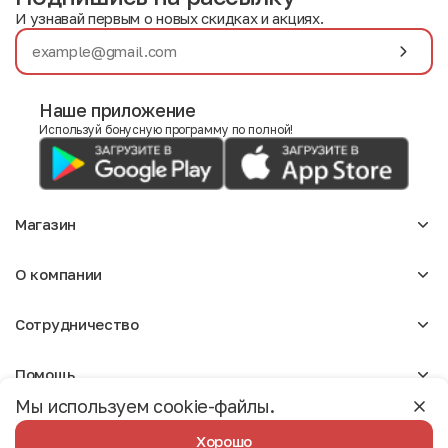
И узнавай первым о новых скидках и акциях.
Наше приложение
Используй бонусную программу по полной!
Магазин
Аксессуары
О компании
Для девочек
Детское
О нас
Женское
Сотрудничество
Отзывы
Мужское
Блог
Сумки
Оптовикам
Вакансии
Помощь
Арендодателям
Москва
Реклама
Мы используем cookie-файлы.
Доставка и оплата
Бонусная программа
Условия возврата
Условия пользования
Политика конфиденциальности
Хорошо
Разработано Студией Сайтов
Вопрос-ответ