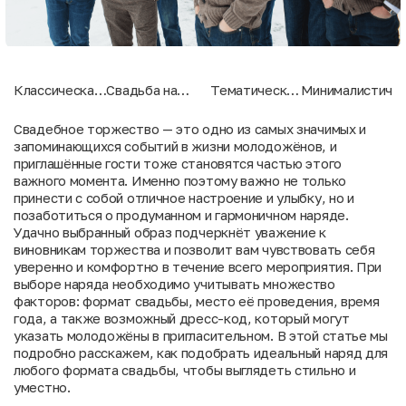
Классическая
Свадьба на
Тематическая
Минималистична
свадьба:
природе:
свадьба:
свадьба:
элегантность
лёгкость и
креатив и
лаконичность и
Свадебное торжество — это одно из самых значимых и
и
естественность
внимание к
стиль
запоминающихся событий в жизни молодожёнов, и
сдержанность
деталям
приглашённые гости тоже становятся частью этого
важного момента. Именно поэтому важно не только
принести с собой отличное настроение и улыбку, но и
позаботиться о продуманном и гармоничном наряде.
Удачно выбранный образ подчеркнёт уважение к
виновникам торжества и позволит вам чувствовать себя
уверенно и комфортно в течение всего мероприятия. При
выборе наряда необходимо учитывать множество
факторов: формат свадьбы, место её проведения, время
года, а также возможный дресс-код, который могут
указать молодожёны в пригласительном. В этой статье мы
подробно расскажем, как подобрать идеальный наряд для
любого формата свадьбы, чтобы выглядеть стильно и
уместно.