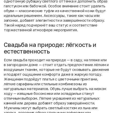
однотонную рубашку светлого оттенка и дополнить образ
галстуком или бабочкой. Особое внимание стоит уделить
обуви — классические туфли из качественной кожи будут
идеальным решением. Аксессуары, такие как часы или
запонки, добавят элегантности и завершённости образу.
Такой наряд подчеркнёт ваш статус и соответствие
торжественной атмосфере мероприятия.
Свадьба на природе: лёгкость и
естественность
Если свадьба проходит на природе — в саду, на пляже или
в загородном доме — стоит отдать предпочтение лёгким и
воздушным тканям, которые не будут сковывать движения
и подарят ощущение комфорта даже в жаркую погоду.
Женщинам подойдут платья с цветочными принтами,
лёгкие сарафаны или стильные комбинезоны из
натуральных материалов. Обувь лучше выбрать на низком
ходу — изящные босоножки или эспадрильи станут
отличным выбором. Лёгкие украшения из натуральных
камней или дерева добавят образу завершённости.
Мужчины могут выбрать светлый костюм из льна или
хлопка, дополнив образ стильными лоферами или