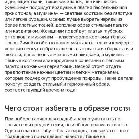
и дышащие ткани, такие как хлопок, лён или шифон.
Женщинам подойдут воздушные платья пастельных или
ярких тонов, а мужчинам — светлые костюмы без галстука
или лёгкие рубашки. Осенью лучше выбрать наряды из
более плотных тканей, дополнив образ стильным пальто
или кардиганом. Женщинам подойдут платья глубоких
оттенков, а мужчинам — классические костюмы тёплых
тонов. Зимой особенно важно учитывать тепло и комфорт:
женщины могут выбрать элегантные платья из бархата или
шерсти, дополненные меховыми накидками, а мужчины —
тёмные костюмы или кардиганы в сочетании с тёплыми
пальто и кожаными перчатками. Весной стоит отдать
предпочтение нежным цветам и лёгким материалам,
которые подчеркнут пробуждение природы. Такие детали
помогут создать стильный и гармоничный образ,
соответствующий времени года.
Чего стоит избегать в образе гостя
При выборе наряда для свадьбы важно учитывать не
только свои предпочтения, но и общие правила этикета.
Одно из главных табу — белые наряды, так как этот цвет
традиционно принадлежит невесте. Также не