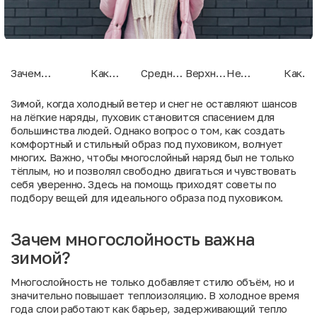
Зачем
Как
Средний
Верхний
Не
Как
многослойность
правильно
слой:
слой:
забывайте
избеж
важна зимой?
выбрать
тепло и
стиль и
про
перег
Зимой, когда холодный ветер и снег не оставляют шансов
базовый
комфорт
защита
аксессуары
в
на лёгкие наряды, пуховик становится спасением для
слой
от
помещ
большинства людей. Однако вопрос о том, как создать
холода
комфортный и стильный образ под пуховиком, волнует
многих. Важно, чтобы многослойный наряд был не только
тёплым, но и позволял свободно двигаться и чувствовать
себя уверенно. Здесь на помощь приходят советы по
подбору вещей для идеального образа под пуховиком.
Зачем многослойность важна
зимой?
Многослойность не только добавляет стилю объём, но и
значительно повышает теплоизоляцию. В холодное время
года слои работают как барьер, задерживающий тепло