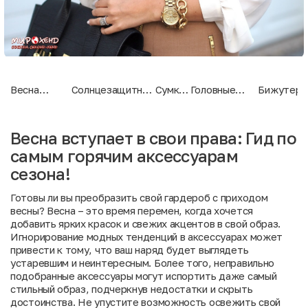
Весна
Солнцезащитные
Сумки:
Головные
Бижутери
вступает в
очки: Защита и
Акцент
уборы:
Сила
свои права:
стиль в одном
на
Завершающий
деталей
Гид по
флаконе
детали
штрих
Весна вступает в свои права: Гид по
самым
самым горячим аксессуарам
горячим
аксессуарам
сезона!
сезона!
Готовы ли вы преобразить свой гардероб с приходом
весны? Весна – это время перемен, когда хочется
добавить ярких красок и свежих акцентов в свой образ.
Игнорирование модных тенденций в аксессуарах может
привести к тому, что ваш наряд будет выглядеть
устаревшим и неинтересным. Более того, неправильно
подобранные аксессуары могут испортить даже самый
стильный образ, подчеркнув недостатки и скрыть
достоинства. Не упустите возможность освежить свой