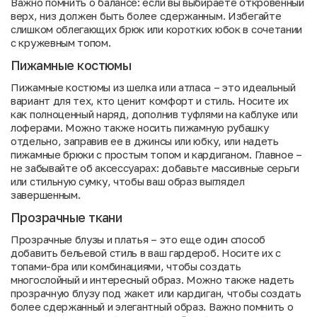
Важно помнить о балансе: если вы выбираете откровенный
верх, низ должен быть более сдержанным. Избегайте
слишком облегающих брюк или коротких юбок в сочетании
с кружевным топом.
Пижамные костюмы
Пижамные костюмы из шелка или атласа – это идеальный
вариант для тех, кто ценит комфорт и стиль. Носите их
как полноценный наряд, дополнив туфлями на каблуке или
лоферами. Можно также носить пижамную рубашку
отдельно, заправив ее в джинсы или юбку, или надеть
пижамные брюки с простым топом и кардиганом. Главное –
не забывайте об аксессуарах: добавьте массивные серьги
или стильную сумку, чтобы ваш образ выглядел
завершенным.
Прозрачные ткани
Прозрачные блузы и платья – это еще один способ
добавить бельевой стиль в ваш гардероб. Носите их с
топами-бра или комбинациями, чтобы создать
многослойный и интересный образ. Можно также надеть
прозрачную блузу под жакет или кардиган, чтобы создать
более сдержанный и элегантный образ. Важно помнить о