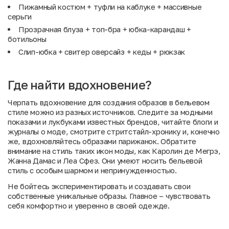
Пижамный костюм + туфли на каблуке + массивные
серьги
Прозрачная блуза + топ-бра + юбка-карандаш +
ботильоны
Слип-юбка + свитер оверсайз + кеды + рюкзак
Где найти вдохновение?
Черпать вдохновение для создания образов в бельевом
стиле можно из разных источников. Следите за модными
показами и лукбуками известных брендов, читайте блоги и
журналы о моде, смотрите стритстайл-хронику и, конечно
же, вдохновляйтесь образами парижанок. Обратите
внимание на стиль таких икон моды, как Каролин де Мегрэ,
Жанна Дамас и Леа Сфез. Они умеют носить бельевой
стиль с особым шармом и непринужденностью.
Не бойтесь экспериментировать и создавать свои
собственные уникальные образы. Главное – чувствовать
себя комфортно и уверенно в своей одежде.