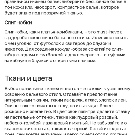
правильном нижнем белье: выбирайте бесшовное белье в
тон кожи или, наоборот, контрастное белье, которое
будет видно под прозрачной тканью.
Слип-юбки
Слип-юбки, как и платья-комбинации, – это must-have в
гардеробе поклонницы бельевого стиля. Их можно носить
с чем угодно: от футболок и свитеров до блузок и
жакетов. Для создания кэжуал-образа сочетайте слип-
юбку с кедами и футболкой, а для вечернего – с туфлями
на каблуке и блузкой с открытыми плечами.
Ткани и цвета
Выбор правильных тканей и цветов – это ключ к успешному
освоению бельевого стиля. Отдавайте предпочтение
натуральным тканям, таким как шелк, атлас, хлопок и лен.
Они не только приятны к телу, но и выглядят более
роскошно и элегантно. В цветовой палитре делайте ставку
на пастельные оттенки, такие как пудровый розовый,
небесно-голубой, лавандовый и мятный. Не забывайте и о
классических цветах, таких как черный, белый и нюдовые
тона. Они всегда актуальны и легко сочетаются с другими