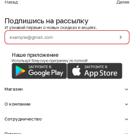
Назад
Далее
Подпишись на рассылку
И узнавай первым о новых скидках и акциях.
Наше приложение
Используй бонусную программу по полной!
Магазин
Аксессуары
О компании
Для девочек
Детское
О нас
Женское
Сотрудничество
Отзывы
Мужское
Блог
Сумки
Оптовикам
Вакансии
Помощь