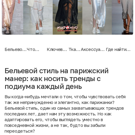
Бельевой
Что
Ключевые
Ткани
Аксессуары
Где найти
стиль на
такое
элементы
и
и обувь
вдохновение
парижский
бельевой
и как их
цвета
манер: как
стиль?
носить
Бельевой стиль на парижский
носить
манер: как носить тренды с
тренды с
подиума
подиума каждый день
каждый
день
Вы когда-нибудь мечтали о том, чтобы чувствовать себя
так же непринужденно и элегантно, как парижанки?
Бельевой стиль, один из самых захватывающих трендов
последних лет, дает нам эту возможность. Но как
адаптировать его, чтобы выглядеть уместно в
повседневной жизни, а не так, будто вы забыли
переодеться?