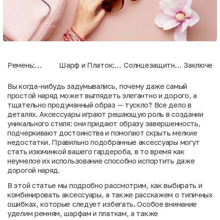
Ремень:
Шарф и Платок:
Солнцезащитные
Заключени
Универсальный
Совмещение
Очки: Стиль и
Найдите
Элемент для
Элегантности и
Защита в Одном
Свой
Вы когда-нибудь задумывались, почему даже самый
Создания
Функциональности
Аксессуаре
Идеальны
простой наряд может выглядеть элегантно и дорого, а
Идеального
Стиль
тщательно продуманный образ — тускло? Все дело в
Силуэта
деталях. Аксессуары играют решающую роль в создании
уникального стиля: они придают образу завершенность,
подчеркивают достоинства и помогают скрыть мелкие
недостатки. Правильно подобранные аксессуары могут
стать изюминкой вашего гардероба, в то время как
неумелое их использование способно испортить даже
дорогой наряд.
В этой статье мы подробно рассмотрим, как выбирать и
комбинировать аксессуары, а также расскажем о типичных
ошибках, которые следует избегать. Особое внимание
уделим ремням, шарфам и платкам, а также