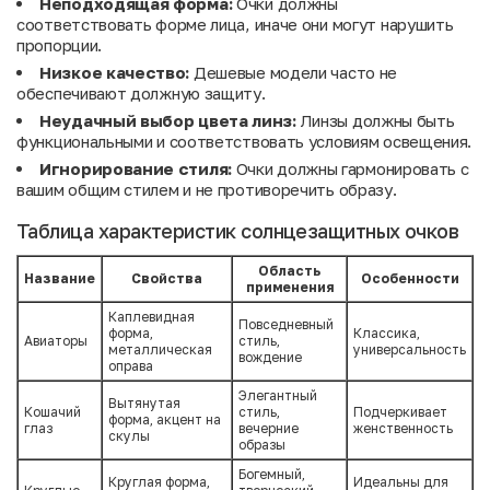
Неподходящая форма:
Очки должны
соответствовать форме лица, иначе они могут нарушить
пропорции.
Низкое качество:
Дешевые модели часто не
обеспечивают должную защиту.
Неудачный выбор цвета линз:
Линзы должны быть
функциональными и соответствовать условиям освещения.
Игнорирование стиля:
Очки должны гармонировать с
вашим общим стилем и не противоречить образу.
Таблица характеристик солнцезащитных очков
Область
Название
Свойства
Особенности
применения
Каплевидная
Повседневный
форма,
Классика,
Авиаторы
стиль,
металлическая
универсальность
вождение
оправа
Элегантный
Вытянутая
Кошачий
стиль,
Подчеркивает
форма, акцент на
глаз
вечерние
женственность
скулы
образы
Богемный,
Круглая форма,
Идеальны для