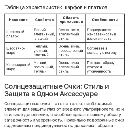
Таблица характеристик шарфов и платков
Область
Название
Свойства
Особенности
применения
Легкий,
Весна, лето,
Подчеркивает
Шелковый
элегантный,
элегантный
женственность и
платок
гладкий
стиль
изысканность
Теплый,
Осень, зима,
Шерстяной
Согревает в
уютный,
повседневный
шарф
холодную погоду
плотный
стиль
Мягкий,
Осень, зима,
Придает образу
Кашемировый
роскошный,
элегантный
статус и
шарф
теплый
стиль
утонченность
Солнцезащитные Очки: Стиль и
Защита в Одном Аксессуаре
Солнцезащитные очки — это не только необходимый
элемент для защиты глаз от вредного ультрафиолета, но и
стильное дополнение, способное придать вашему образу
загадочность и уверенность. Правильно подобранные очки
подчеркивают индивидуальность, дополняют образ и