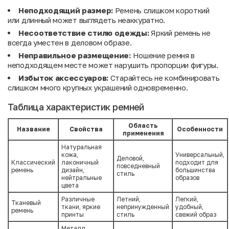
Неподходящий размер:
Ремень слишком короткий
или длинный может выглядеть неаккуратно.
Несоответствие стилю одежды:
Яркий ремень не
всегда уместен в деловом образе.
Неправильное размещение:
Ношение ремня в
неподходящем месте может нарушить пропорции фигуры.
Избыток аксессуаров:
Старайтесь не комбинировать
слишком много крупных украшений одновременно.
Таблица характеристик ремней
Область
Название
Свойства
Особенности
применения
Натуральная
кожа,
Универсальный,
Деловой,
Классический
лаконичный
подходит для
повседневный
ремень
дизайн,
большинства
стиль
нейтральные
образов
цвета
Различные
Летний,
Легкий,
Тканевый
ткани, яркие
непринужденный
удобный,
ремень
принты
стиль
свежий образ
Металл,