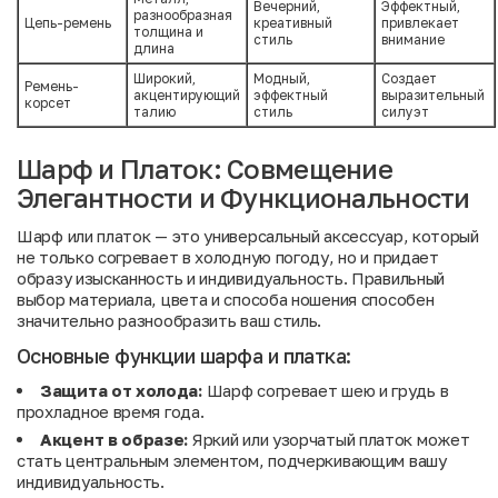
Вечерний,
Эффектный,
разнообразная
Цепь-ремень
креативный
привлекает
толщина и
стиль
внимание
длина
Широкий,
Модный,
Создает
Ремень-
акцентирующий
эффектный
выразительный
корсет
талию
стиль
силуэт
Шарф и Платок: Совмещение
Элегантности и Функциональности
Шарф или платок — это универсальный аксессуар, который
не только согревает в холодную погоду, но и придает
образу изысканность и индивидуальность. Правильный
выбор материала, цвета и способа ношения способен
значительно разнообразить ваш стиль.
Основные функции шарфа и платка:
Защита от холода:
Шарф согревает шею и грудь в
прохладное время года.
Акцент в образе:
Яркий или узорчатый платок может
стать центральным элементом, подчеркивающим вашу
индивидуальность.